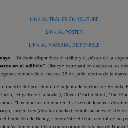
LINK AL TRÁILER EN YOUTUBE
LINK AL PÓSTER
LINK AL MATERIAL DISPONIBLE
 mayo –
Ya están disponibles el tráiler y el póster de la seg
atos en el edificio”
. Disney+ estrenará en exclusiva los do
 segunda temporada el martes 28 de junio, dentro de la marca 
nte muerte del presidente de la junta de vecinos de Arconia, 
artin, "El padre de la novia"), Oliver (Martin Short, "The Mo
omez, "Los muertos no mueren") se ven obligados a desenma
argo, surgen tres (desafortunadas) complicaciones: el trío es
 el homicidio de Bunny, siendo éste el tema central de un po
además, tienen que lidiar con un grupo de vecinos de Nueva 