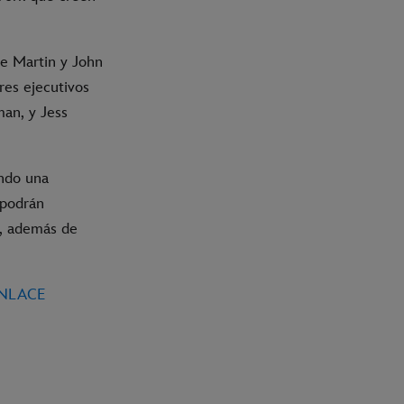
ve Martin y John
res ejecutivos
man, y Jess
endo una
 podrán
N, además de
ENLACE