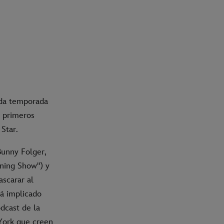
unda temporada
s primeros
Star.
Bunny Folger,
rning Show") y
scarar al
tá implicado
dcast de la
York que creen