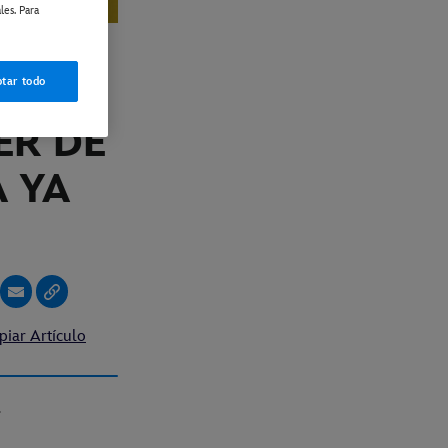
les. Para
EL
tar todo
ER DE
 YA
piar Artículo
y+