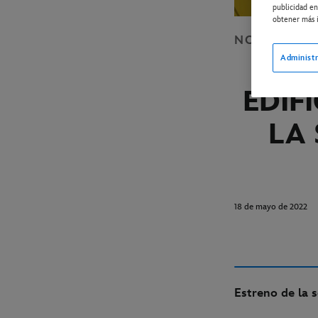
publicidad en
obtener más i
NOTICIA
DI
“
Administr
EDIF
LA
18 de mayo de 2022
Estreno de la 