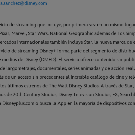
a.sanchez@disney.com
vicio de streaming que incluye, por primera vez en un mismo lugar
, Pixar, Marvel, Star Wars, National Geographic además de Los Si
mercados internacionales también incluye Star, la nueva marca de 
ervicio de streaming Disney+ forma parte del segmento de distribu
y medios de Disney (DMED). El servicio ofrece contenido sin publ
de largometrajes, documentales, series animadas y de acción real,
s de un acceso sin precedentes al increíble catálogo de cine y tel
e los últimos estrenos de The Walt Disney Studios. A través de Star,
nos de 20th Century Studios, Disney Television Studios, FX, Searchl
a Disneyplus.com o busca la App en la mayoría de dispositivos co