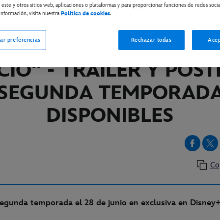
 este y otros sitios web, aplicaciones o plataformas y para proporcionar funciones de redes socia
nformación, visita nuestra
Política de cookies
.
SNEY+
SOLO ASESINATOS EN 
ar preferencias
Rechazar todas
Acep
ICIO" - TRÁILER Y PÓST
 SEGUNDA TEMPORADA
DISPONIBLES
Co
segunda temporada el 28 de junio en exclusiva en Disne