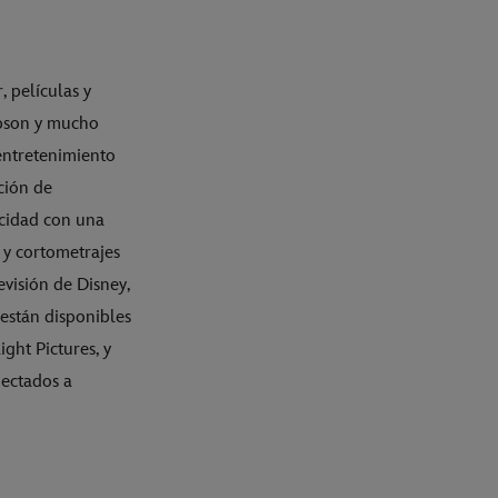
, películas y
mpson y mucho
entretenimiento
ción de
icidad con una
 y cortometrajes
evisión de Disney,
 están disponibles
ight Pictures, y
nectados a