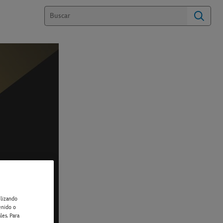
ilizando
enido o
les. Para