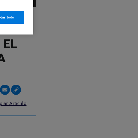
tar todo
EL
 EL
A
piar Artículo