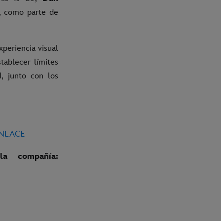
n, como parte de
xperiencia visual
tablecer límites
, junto con los
ENLACE
a compañía: