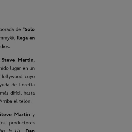
mporada de “
Solo
l Emmy®,
llega en
dios.
r
Steve Martin
,
nido lugar en un
 Hollywood cuyo
yuda de Loretta
más difícil hasta
rriba el telón!
Steve Martin
y
os productores
his Is Us
,
Dan