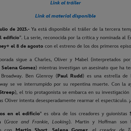
Link al tráiler
Link al material disponible
Ya está disponible el tráiler de la tercera te
ulio de 2023.-
”. La serie, reconocida por la crítica y nominada a
 edificio
con el estreno de los dos primeros episo
ney+ el 8 de agosto
porada sigue a Charles, Oliver y Mabel (interpretados po
y
Selena Gomez
) mientras investigan un asesinato que ha te
 Broadway. Ben Glenroy (
Paul Rudd
) es una estrella de
way se ve interrumpido por su repentina muerte. Con la a
Streep
), el trío protagonista se embarca en su investigación 
as Oliver intenta desesperadamente rearmar el espectáculo. ¡A
os en el edificio
" es obra de los creadores y guionistas
n
(
Grace and Frankie
,
Looking
). Martin y Hoffman son l
nto con
Martin Short
,
Selena Gomez
, el creador de
T