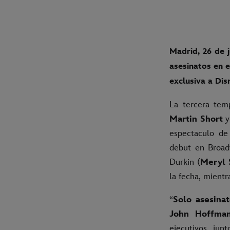
Madrid, 26 de j
asesinatos en el
exclusiva a Dis
La tercera tem
Martin Short
espectaculo de
debut en Broad
Durkin (
Meryl 
la fecha, mientr
“
Solo asesinat
John Hoffma
ejecutivos ju