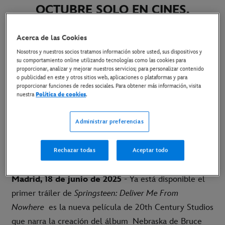
OCTUBRE SOLO EN CINES.
18 de junio de 2025
Acerca de las Cookies
Nosotros y nuestros socios tratamos información sobre usted, sus dispositivos y
su comportamiento online utilizando tecnologías como las cookies para
LA NUEVA PELÍCULA, DIRIGIDA POR SCOTT
proporcionar, analizar y mejorar nuestros servicios; para personalizar contenido
o publicidad en este y otros sitios web, aplicaciones o plataformas y para
COOPER Y PROTAGONIZADA POR JEREMY
proporcionar funciones de redes sociales. Para obtener más información, visita
nuestra
Política de cookies
.
ALLEN WHITE COMO BRUCE SPRINGSTEEN, SE
ESTRENA EL 24 DE OCTUBRE SOLO EN CINES
Administrar preferencias
LINK AL TRÁILER EN YOUTUBE
Rechazar todas
Aceptar todo
LINK AL MATERIAL DISPONIBLE
Madrid, 18 de junio de 2025
- Ya está disponible el
primer tráiler de
Springsteen: Deliver Me From
Nowhere
es la nueva película de 20th Century Studios
que narra la creación del álbum
Nebraska
de Bruce