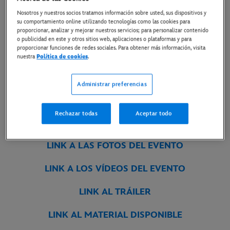
Nosotros y nuestros socios tratamos información sobre usted, sus dispositivos y
26 de mayo de 2026
su comportamiento online utilizando tecnologías como las cookies para
proporcionar, analizar y mejorar nuestros servicios; para personalizar contenido
o publicidad en este y otros sitios web, aplicaciones o plataformas y para
proporcionar funciones de redes sociales. Para obtener más información, visita
PEDRO PASCAL, JON FAVREAU Y GROGU
nuestra
Política de cookies
.
CONCLUYEN EL TOUR GLOBAL DE
STAR WARS:
THE MANDALORIAN AND GROGU
EN TOKIO
Administrar preferencias
ESTRENO SOLO EN CINES ESTE JUEVES 21 DE
Rechazar todas
Aceptar todo
MAYO
LINK A LAS FOTOS DEL EVENTO
LINK A LOS VÍDEOS DEL EVENTO
LINK AL TRÁILER
LINK AL MATERIAL DISPONIBLE