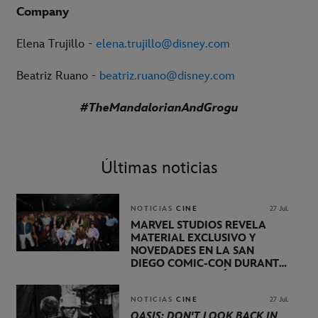
Company
Elena Trujillo -
elena.trujillo@disney.com
Beatriz Ruano -
beatriz.ruano@disney.com
#TheMandalorianAndGrogu
Últimas noticias
NOTICIAS
CINE
27 Jul.
MARVEL STUDIOS REVELA
MATERIAL EXCLUSIVO Y
NOVEDADES EN LA SAN
DIEGO COMIC-CON DURANTE
UNA PRESENTACIÓN
LIDERADA POR KEVIN FEIGE
NOTICIAS
CINE
27 Jul.
OASIS: DON'T LOOK BACK IN