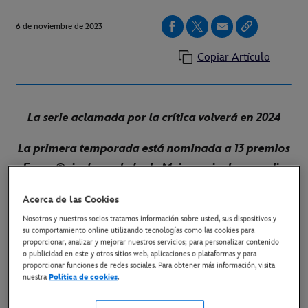
6 de noviembre de 2023
Copiar Artículo
La serie aclamada por la crítica volverá en 2024
La primera temporada está nominada a 13 premios
Emmy®, incluyendo la de Mejor serie de comedia
Las dos primeras temporadas están disponibles en
Acerca de las Cookies
Disney+
Nosotros y nuestros socios tratamos información sobre usted, sus dispositivos y
su comportamiento online utilizando tecnologías como las cookies para
proporcionar, analizar y mejorar nuestros servicios; para personalizar contenido
o publicidad en este y otros sitios web, aplicaciones o plataformas y para
Madrid, 6 de noviembre de 2023.-
Disney+ ha
proporcionar funciones de redes sociales. Para obtener más información, visita
nuestra
Política de cookies
.
anunciado que "
The Bear
", la aclamada serie de éxito
de FX tendrá una tercera temporada. Las dos primeras