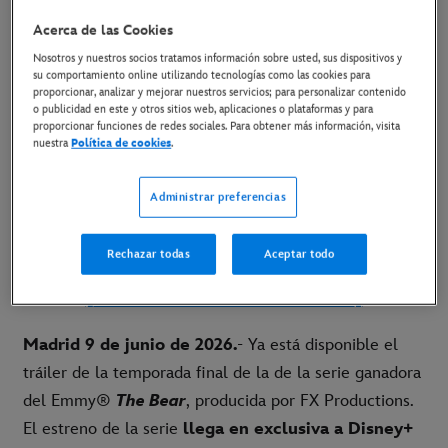
TEMPORADA
Acerca de las Cookies
Nosotros y nuestros socios tratamos información sobre usted, sus dispositivos y
9 de junio de 2026
su comportamiento online utilizando tecnologías como las cookies para
proporcionar, analizar y mejorar nuestros servicios; para personalizar contenido
Copiar Artículo
o publicidad en este y otros sitios web, aplicaciones o plataformas y para
proporcionar funciones de redes sociales. Para obtener más información, visita
nuestra
Política de cookies
.
La quinta y última temporada de la serie de FX
Administrar preferencias
llega en exclusiva a Disney+ el 26 de junio
[
LINK AL TRÁILER
]
Rechazar todas
Aceptar todo
[
LINK AL MATERIAL DISPONIBLE
]
Madrid 9 de junio de 2026.
- Ya está disponible el
tráiler de la temporada final de la de la serie ganadora
del Emmy®
The Bear
, producida por FX Productions.
El estreno de la serie
llega en exclusiva a Disney+