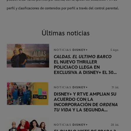
perfil y clasificaciones de contenidos por perfil a través del control parental.
Últimas noticias
NOTICIAS
DISNEY+
5 Ago.
CALDAS. EL ÚLTIMO BARCO
EL NUEVO THRILLER
POLICIACO LLEGA EN
EXCLUSIVA A DISNEY+ EL 30
DE OCTUBRE
NOTICIAS
DISNEY+
31 Jul.
DISNEY+ Y RTVE AMPLÍAN SU
ACUERDO CON LA
INCORPORACIÓN DE
ORDENA
TU VIDA
Y LA SEGUNDA
TEMPORADA DE
DOG HOUSE
NOTICIAS
DISNEY+
28 Jul.