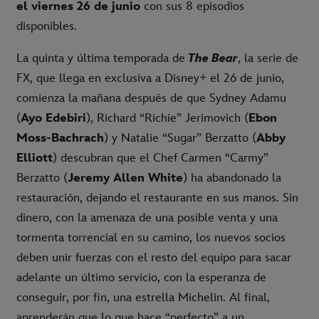
el viernes 26 de junio
con sus 8 episodios
disponibles.
La quinta y última temporada de
The Bear
, la serie de
FX, que llega en exclusiva a Disney+ el 26 de junio,
comienza la mañana después de que Sydney Adamu
(
Ayo Edebiri
), Richard “Richie” Jerimovich (
Ebon
Moss-Bachrach
) y Natalie “Sugar” Berzatto (
Abby
Elliott
) descubran que el Chef Carmen “Carmy”
Berzatto (
Jeremy Allen White
) ha abandonado la
restauración, dejando el restaurante en sus manos. Sin
dinero, con la amenaza de una posible venta y una
tormenta torrencial en su camino, los nuevos socios
deben unir fuerzas con el resto del equipo para sacar
adelante un último servicio, con la esperanza de
conseguir, por fin, una estrella Michelin. Al final,
aprenderán que lo que hace “perfecto” a un