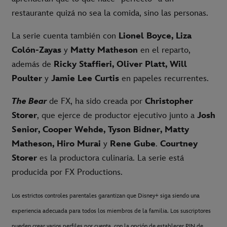
restaurante quizá no sea la comida, sino las personas.
La serie cuenta también con
Lionel Boyce, Liza
Colón-Zayas
y
Matty Matheson
en el reparto,
además de
Ricky Staffieri, Oliver Platt, Will
Poulter
y
Jamie Lee Curtis
en papeles recurrentes.
The Bear
de FX, ha sido creada por
Christopher
Storer
, que ejerce de productor ejecutivo junto a
Josh
Senior, Cooper Wehde, Tyson Bidner, Matty
Matheson, Hiro Murai
y
Rene Gube
.
Courtney
Storer
es la productora culinaria. La serie está
producida por FX Productions.
Los estrictos controles parentales garantizan que Disney+ siga siendo una
experiencia adecuada para todos los miembros de la familia. Los suscriptores
pueden crear varios perfiles por cuenta, con la opción de establecer PIN de