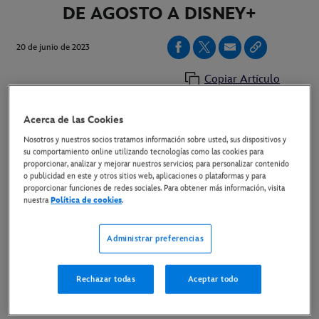
DE AGOSTO A DISNEY+
20 de junio de 2023
Copiar Artículo
Acerca de las Cookies
Molly Gordon se incorpora al reparto de la segunda
Nosotros y nuestros socios tratamos información sobre usted, sus dispositivos y
temporada
su comportamiento online utilizando tecnologías como las cookies para
proporcionar, analizar y mejorar nuestros servicios; para personalizar contenido
o publicidad en este y otros sitios web, aplicaciones o plataformas y para
Link al material disponible
proporcionar funciones de redes sociales. Para obtener más información, visita
nuestra
Política de cookies
.
Link al tráiler
Administrar preferencias
Madrid, 20 de junio de 2023.
- La segunda temporada
de “
The Bear
”, la premiada serie aclamada por la
Rechazar todas
Aceptar todo
crítica y el público,
llega en exclusiva el 16 de
agosto a Disney+, con el estreno de sus 10