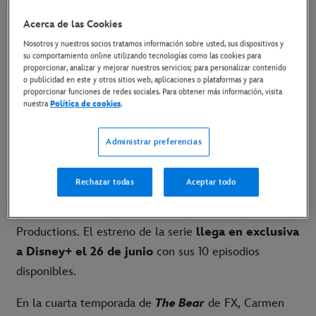
21 de mayo de 2025
Acerca de las Cookies
Nosotros y nuestros socios tratamos información sobre usted, sus dispositivos y
La cuarta temporada de la serie de FX llega en
su comportamiento online utilizando tecnologías como las cookies para
proporcionar, analizar y mejorar nuestros servicios; para personalizar contenido
exclusiva a Disney+
el 26 de junio
o publicidad en este y otros sitios web, aplicaciones o plataformas y para
proporcionar funciones de redes sociales. Para obtener más información, visita
nuestra
Política de cookies
.
[LINK AL TRÁILER]
[LINK AL PÓSTER]
Administrar preferencias
Madrid, 20 de mayo de 2025.-
Ya está disponible el
Rechazar todas
Aceptar todo
tráiler de la cuarta temporada de la de la serie
ganadora del Emmy®
The Bear
, producida por FX
Productions. El estreno de la serie
llega en exclusiva
a Disney+ el 26 de junio
con sus 10 episodios
disponibles.
En la cuarta temporada de
The Bear
de FX, Carmen