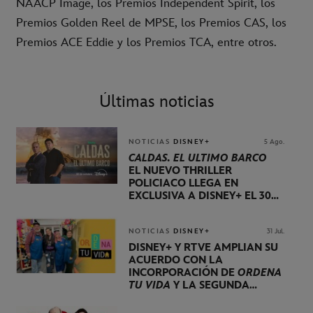
NAACP Image, los Premios Independent Spirit, los
Premios Golden Reel de MPSE, los Premios CAS, los
Premios ACE Eddie y los Premios TCA, entre otros.
Últimas noticias
NOTICIAS
DISNEY+
5 Ago.
CALDAS. EL ÚLTIMO BARCO
EL NUEVO THRILLER
POLICIACO LLEGA EN
EXCLUSIVA A DISNEY+ EL 30
DE OCTUBRE
NOTICIAS
DISNEY+
31 Jul.
DISNEY+ Y RTVE AMPLÍAN SU
ACUERDO CON LA
INCORPORACIÓN DE
ORDENA
TU VIDA
Y LA SEGUNDA
TEMPORADA DE
DOG HOUSE