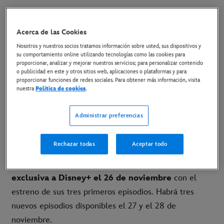
19 de noviembre de 2025
Acerca de las Cookies
Nosotros y nuestros socios tratamos información sobre usted, sus dispositivos y
La serie documental llega en exclusiva a Disney+ el
su comportamiento online utilizando tecnologías como las cookies para
proporcionar, analizar y mejorar nuestros servicios; para personalizar contenido
26 de noviembre
o publicidad en este y otros sitios web, aplicaciones o plataformas y para
proporcionar funciones de redes sociales. Para obtener más información, visita
nuestra
Política de cookies
.
[LINK AL TRÁILER]
[LINK AL MATERIAL DISPONIBLE]
Administrar preferencias
Madrid, 18 de noviembre de 2025.-
Ya están
Rechazar todas
Aceptar todo
disponibles el tráiler y el póster de
The Beatles
Anthology
, la serie documental que
llega en
exclusiva a Disney+ el 26 de noviembre
con el
estreno de sus tres primeros episodios. Habrá tres
nuevos episodios disponibles el 27 y el 28 de
noviembre.