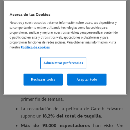
1 de octubre de 2023
Acerca de las Cookies
Copiar Artículo
Nosotros y nuestros socios tratamos información sobre usted, sus dispositivos y
su comportamiento online utilizando tecnologías como las cookies para
proporcionar, analizar y mejorar nuestros servicios; para personalizar contenido
Link al tráiler en Youtube
o publicidad en este y otros sitios web, aplicaciones o plataformas y para
proporcionar funciones de redes sociales. Para obtener más información, visita
nuestra
Política de cookies
.
Madrid, 2 de octubre de 2023
Administrar preferencias
The Creator
, la nueva película del director de
Rechazar todas
Aceptar todo
Rogue One
, ha sido
número 1 en nuestro país.
En España
ha recaudado 683.420 euros
en su
primer fin de semana.
La recaudación de la película de Gareth Edwards
supone un
18,2% del total de taquilla.
Más de 93.000 espectadores
han visto
The