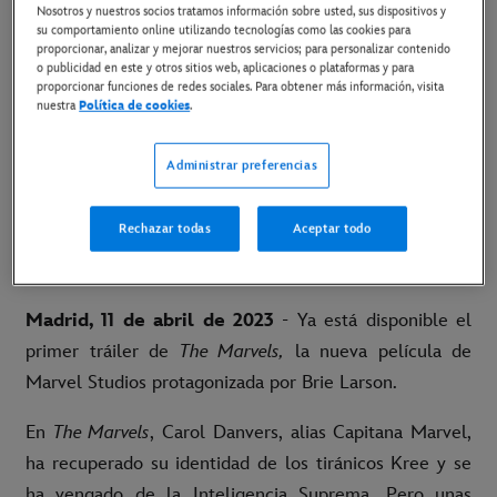
11 de abril de 2023
Nosotros y nuestros socios tratamos información sobre usted, sus dispositivos y
su comportamiento online utilizando tecnologías como las cookies para
proporcionar, analizar y mejorar nuestros servicios; para personalizar contenido
Copiar Artículo
o publicidad en este y otros sitios web, aplicaciones o plataformas y para
proporcionar funciones de redes sociales. Para obtener más información, visita
nuestra
Política de cookies
.
Brie Larson regresa como Capitana Marvel el 10
Administrar preferencias
de noviembre
Link al tráiler en YouTube
Rechazar todas
Aceptar todo
Link al material disponible
Madrid, 11 de abril de 2023
- Ya está disponible el
primer tráiler de
The Marvels,
la nueva película de
Marvel Studios protagonizada por Brie Larson.
En
The Marvels
, Carol Danvers, alias Capitana Marvel,
ha recuperado su identidad de los tiránicos Kree y se
ha vengado de la Inteligencia Suprema. Pero unas