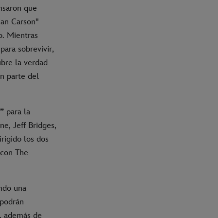
ensaron que
lian Carson"
o. Mientras
ara sobrevivir,
bre la verdad
n parte del
n”
para la
ne, Jeff Bridges,
rigido los dos
 con The
endo una
 podrán
N, además de