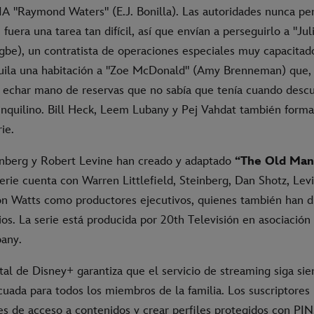
CIA "Raymond Waters" (E.J. Bonilla). Las autoridades nunca p
fuera una tarea tan difícil, así que envían a perseguirlo a "Ju
be), un contratista de operaciones especiales muy capacitad
uila una habitación a "Zoe McDonald" (Amy Brenneman) que, p
a echar mano de reservas que no sabía que tenía cuando descu
inquilino. Bill Heck, Leem Lubany y Pej Vahdat también forma
ie.
inberg y Robert Levine han creado y adaptado
“The Old Ma
 serie cuenta con Warren Littlefield, Steinberg, Dan Shotz, Levi
Jon Watts como productores ejecutivos, quienes también han di
os. La serie está producida por 20th Televisión en asociación
pany.
tal de Disney+ garantiza que el servicio de streaming siga si
cuada para todos los miembros de la familia. Los suscriptores
tes de acceso a contenidos y crear perfiles protegidos con PI