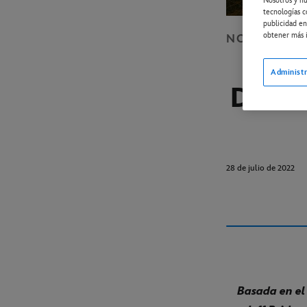
Nosotros y nu
tecnologías c
publicidad en
obtener más i
NOTICIAS
D
“TH
Administr
DE S
28 de julio de 2022
Basada en el