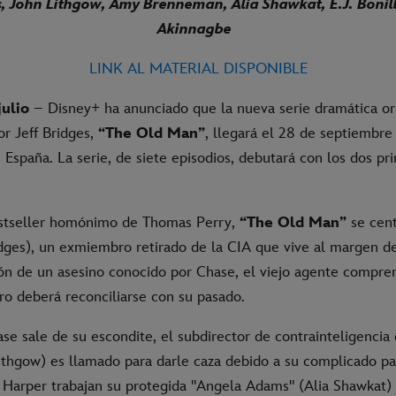
s, John Lithgow, Amy Brenneman, Alia Shawkat, E.J. Boni
Akinnagbe
LINK AL MATERIAL DISPONIBLE
julio
– Disney+ ha anunciado que la nueva serie dramática or
or Jeff Bridges,
“The Old Man”
, llegará el 28 de septiembre
 España. La serie, de siete episodios, debutará con los dos pr
estseller homónimo de Thomas Perry,
“The Old Man”
se cent
idges), un exmiembro retirado de la CIA que vive al margen de
ión de un asesino conocido por Chase, el viejo agente compre
ro deberá reconciliarse con su pasado.
e sale de su escondite, el subdirector de contrainteligencia 
ithgow) es llamado para darle caza debido a su complicado pa
a Harper trabajan su protegida "Angela Adams" (Alia Shawkat)