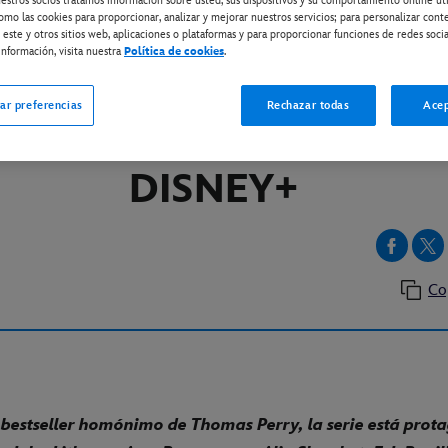
estros socios tratamos información sobre usted, sus dispositivos y su comportamiento online ut
omo las cookies para proporcionar, analizar y mejorar nuestros servicios; para personalizar cont
 este y otros sitios web, aplicaciones o plataformas y para proporcionar funciones de redes socia
nformación, visita nuestra
Política de cookies
.
ISNEY+
E OLD MAN” ESTRENO E
ar preferencias
Rechazar todas
Acep
EPTIEMBRE EN EXCLUSI
DISNEY+
Co
 bestseller homónimo de Thomas Perry, la serie está prot