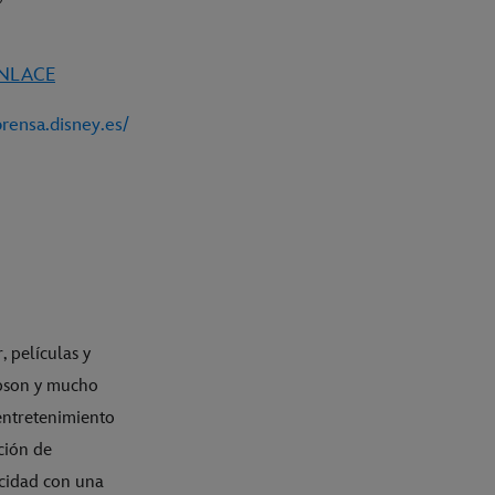
ENLACE
prensa.disney.es/
, películas y
mpson y mucho
entretenimiento
ción de
icidad con una