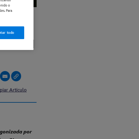
ilizando
enido o
les. Para
L 28
tar todo
VA EN
piar Artículo
agonizada por