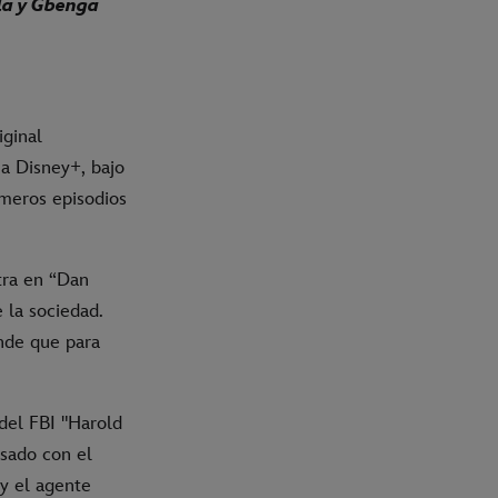
lla y Gbenga
iginal
 a Disney+, bajo
imeros episodios
ra en “Dan
 la sociedad.
nde que para
del FBI "Harold
sado con el
 y el agente