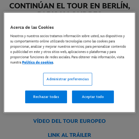
CONTINÚAN EL TOUR EN BERLÍN,
PARIS Y LONDRES
Acerca de las Cookies
12 de mayo de 2026
Nosotros y nuestros socios tratamos información sobre usted, sus dispositivos y
su comportamiento online utilizando tecnologías como las cookies para
proporcionar, analizar y mejorar nuestros servicios; para personalizar contenido
ESTRENO SOLO EN CINES EL 21 DE MAYO
o publicidad en este y otros sitios web, aplicaciones o plataformas y para
proporcionar funciones de redes sociales. Para obtener más información, visita
nuestra
Política de cookies
.
FOTOS DE LONDRES
FOTOS DE PARÍS
Administrar preferencias
FOTOS DE BERLÍN
Rechazar todas
Aceptar todo
FOTOS DE MADRID
VÍDEO DEL TOUR EUROPEO
LINK AL TRÁILER