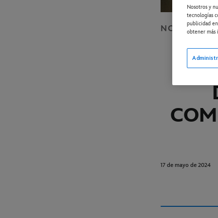
Nosotros y nu
tecnologías c
publicidad en
NOTICIAS
D
obtener más i
"TIN
Administr
DIS
COM
17 de mayo de 2024