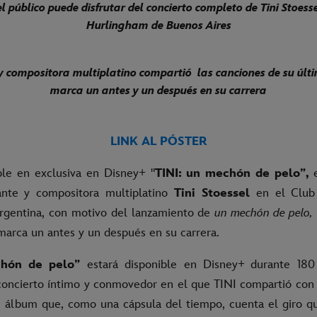
l público puede disfrutar del concierto completo de Tini Stoesse
Hurlingham de Buenos Aires
y compositora multiplatino compartió
las canciones de su úl
marca un antes y un después en su carrera
LINK AL PÓSTER
ble en exclusiva en Disney+ "
TINI: un mechón de pelo”,
e
tante y compositora multiplatino
Tini Stoessel
en el Club
rgentina, con motivo del lanzamiento de
un mechón de pelo,
marca un antes y un después en su carrera.
chón de pelo”
estará disponible en Disney+
durante 180
 concierto íntimo y conmovedor en el que TINI compartió con s
 álbum que, como una cápsula del tiempo, cuenta el giro qu