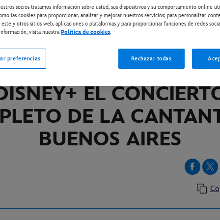
estros socios tratamos información sobre usted, sus dispositivos y su comportamiento online ut
omo las cookies para proporcionar, analizar y mejorar nuestros servicios; para personalizar cont
 este y otros sitios web, aplicaciones o plataformas y para proporcionar funciones de redes socia
ISNEY+
nformación, visita nuestra
Política de cookies
.
I: UN MECHÓN DE PEL
ar preferencias
Rechazar todas
Acep
PONIBLE EN EXCLUSIV
DISNEY+ EL CONCIERT
PLETO DE LA CANTANT
BUENOS AIRES
Co