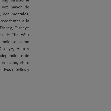
aming directo al
a vez mayor de
s, documentales,
precedentes a la
 Disney, Disney+
tes de The Walt
pendiente, como
Disney+, Hulu y
ndependiente de
ormación, visite
sitivos móviles y