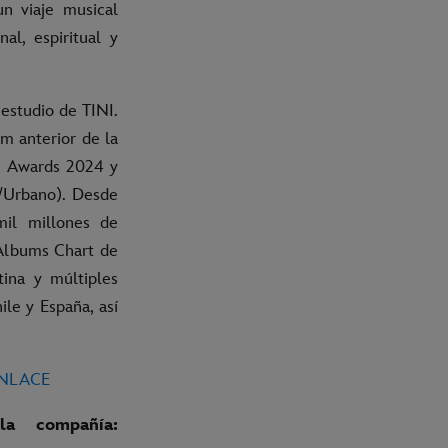
un viaje musical
al, espiritual y
 estudio de TINI.
um anterior de la
c Awards 2024 y
/Urbano). Desde
l millones de
 Albums Chart de
tina y múltiples
ile y España, así
ENLACE
a compañía: