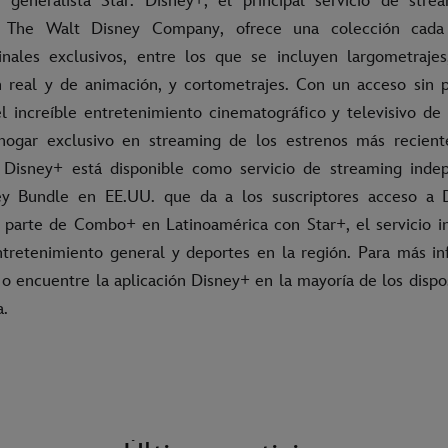
 generalista Star. Disney+, el principal servicio de stre
 The Walt Disney Company, ofrece una colección cad
inales exclusivos, entre los que se incluyen largometraje
n real y de animación, y cortometrajes. Con un acceso sin 
del increíble entretenimiento cinematográfico y televisivo de
hogar exclusivo en streaming de los estrenos más recien
. Disney+ está disponible como servicio de streaming inde
ey Bundle en EE.UU. que da a los suscriptores acceso a 
parte de Combo+ en Latinoamérica con Star+, el servicio i
tretenimiento general y deportes en la región. Para más inf
o encuentre la aplicación Disney+ en la mayoría de los dispo
a.