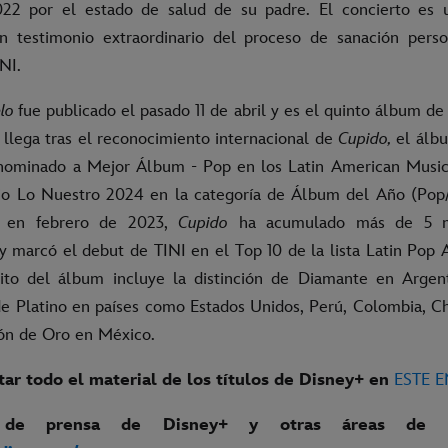
022 por el estado de salud de su padre. El concierto es 
testimonio extraordinario del proceso de sanación person
NI.
elo
fue publicado el pasado 11 de abril y es el quinto álbum de
 llega tras el reconocimiento internacional de
Cupido,
el álb
e nominado a Mejor Álbum - Pop en los Latin American Musi
io Lo Nuestro 2024 en la categoría de Álbum del Año (Pop
o en febrero de 2023,
Cupido
ha acumulado más de 5 mi
y marcó el debut de TINI en el Top 10 de la lista Latin Pop
xito del álbum incluye la distinción de Diamante en Argen
de Platino en países como Estados Unidos, Perú, Colombia, Ch
ión de Oro en México.
ar todo el material de los títulos de Disney+ en
ESTE 
 de prensa de Disney+ y otras áreas de l