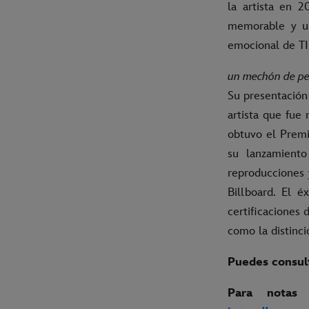
la artista en 2
memorable y un 
emocional de TI
un mechón de p
Su presentación
artista que fu
obtuvo el Prem
su lanzamient
reproducciones 
Billboard. El é
certificaciones 
como la distinc
Puedes consult
Para notas