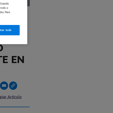
ilizando
enido o
les. Para
O" YA
tar todo
A EN
O
E EN
piar Artículo