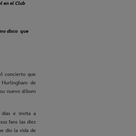
l en el Club
timo disco
que
l concierto que
 Hurlingham de
su nuevo álbum
 días e invita a
us fans las diez
e dio la vida de