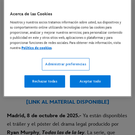
YA DISPONIBLES EL TRÁILER Y EL
PÓSTER
Acerca de las Cookies
Nosotros y nuestros socios tratamos información sobre usted, sus dispositivos y
su comportamiento online utilizando tecnologías como las cookies para
9 de octubre de 2025
proporcionar, analizar y mejorar nuestros servicios; para personalizar contenido
o publicidad en este y otros sitios web, aplicaciones o plataformas y para
proporcionar funciones de redes sociales. Para obtener más información, visita
nuestra
Política de cookies
.
El drama legal está protagonizada por Kim
Kardashian, Naomi Watts, Niecy Nash-Betts,
Administrar preferencias
Teyana Taylor, Matthew Noszka con Sarah Paulson
y Glenn Close
Rechazar todas
Aceptar todo
[LINK AL TRÁILER]
[LINK AL MATERIAL DISPONIBLE]
Madrid, 8 de octubre de 2025.-
Ya están disponibles
el tráiler y el póster del drama legal producido por
Ryan Murphy
,
Todas las de la ley
. La serie, que