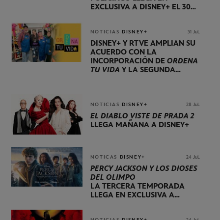
EXCLUSIVA A DISNEY+ EL 30
DE OCTUBRE
NOTICIAS
DISNEY+
31 Jul.
DISNEY+ Y RTVE AMPLÍAN SU
ACUERDO CON LA
INCORPORACIÓN DE
ORDENA
TU VIDA
Y LA SEGUNDA
TEMPORADA DE
DOG HOUSE
NOTICIAS
DISNEY+
28 Jul.
EL DIABLO VISTE DE PRADA 2
LLEGA MAÑANA A DISNEY+
NOTICAS
DISNEY+
24 Jul.
PERCY JACKSON Y LOS DIOSES
DEL OLIMPO
LA TERCERA TEMPORADA
LLEGA EN EXCLUSIVA A
DISNEY+ EL 20 DE NOVIEMBRE
NOTICIAS
DISNEY+
24 Jul.