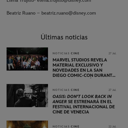
Elena Trujillo- elena.trujillo@disney.com
Beatriz Ruano – beatriz.ruano@disney.com
Últimas noticias
NOTICIAS
CINE
27 Jul.
MARVEL STUDIOS REVELA
MATERIAL EXCLUSIVO Y
NOVEDADES EN LA SAN
DIEGO COMIC-CON DURANTE
UNA PRESENTACIÓN
LIDERADA POR KEVIN FEIGE
NOTICIAS
CINE
27 Jul.
OASIS: DON'T LOOK BACK IN
ANGER
SE ESTRENARÁ EN EL
FESTIVAL INTERNACIONAL DE
CINE DE VENECIA
NOTICIAS
CINE
22 Jul.