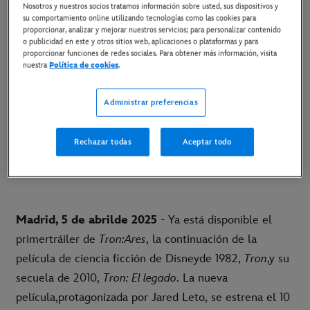
Nosotros y nuestros socios tratamos información sobre usted, sus dispositivos y
su comportamiento online utilizando tecnologías como las cookies para
7 de abril de 2025
proporcionar, analizar y mejorar nuestros servicios; para personalizar contenido
o publicidad en este y otros sitios web, aplicaciones o plataformas y para
proporcionar funciones de redes sociales. Para obtener más información, visita
nuestra
Política de cookies
.
La nueva película protagonizada por Jared Leto
se
estrena el 10 de octubre solo en cines
Administrar preferencias
LINK AL TRÁILER EN YOUTUBE
Rechazar todas
Aceptar todo
LINK AL MATERIAL DISPONIBLE
Madrid, 5 de abrilde 2025
- Ya está disponible el
primertráiler de
Tron:Ares
, la continuación de la
película de ciencia ficción de Disneyde 1982,
Tron
,y su
secuela de 2010,
Tron: El legado
. La nueva
película,protagonizada por Jared Leto, se estrena el 10