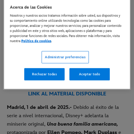
AMERICANA
, DISNEY+ ADELANTA
Acerca de las Cookies
LA MINISERIE AL 9 DE ABRIL
Nosotros y nuestros socios tratamos información sobre usted, sus dispositivos y
su comportamiento online utilizando tecnologías como las cookies para
proporcionar, analizar y mejorar nuestros servicios; para personalizar contenido
1 de abril de 2025
o publicidad en este y otros sitios web, aplicaciones o plataformas y para
proporcionar funciones de redes sociales. Para obtener más información, visita
nuestra
Política de cookies
.
Copiar Artículo
Administrar preferencias
Rechazar todas
Aceptar todo
LINK AL TRÁILER
LINK AL MATERIAL DISPONIBLE
Madrid, 1 de abril de 2025.-
Debido al éxito de la
serie a nivel internacional, Disney+ adelanta la
miniserie original,
Una buena familia americana,
protagonizada por
Ellen Pompeo, Mark Duplass
e