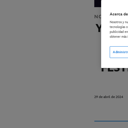
Acerca de
NOTICIAS
D
Nosotros y nu
YA D
tecnologías c
publicidad en
LA 
obtener más i
“LA
Administr
FEST
29 de abril de 2024