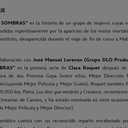
IE
S SOMBRAS”
es la historia de un grupo de mujeres cuyas e
cudidas repentinamente por la aparición de los restos mortal
stituto, desaparecida durante el viaje de fin de curso a Mal
olaboración con
José Manuel Lorenzo (Grupo DLO Produ
BRAS”
es la primera serie de
Clara Roquet
después de 
ora de dos Premios Goya (entre ellos, Mejor Dirección 
incluyendo Mejor Película y Mejor Guion). Roquet también f
10.000 km,
Petra, Los días que vendrán y Creatura,
recienteme
cineastas de Cannes, y ha estado nominada en siete ocasion
do Mejor Película y Mejor Director).
dramático cuenta con un reconocido reparto encabezado p