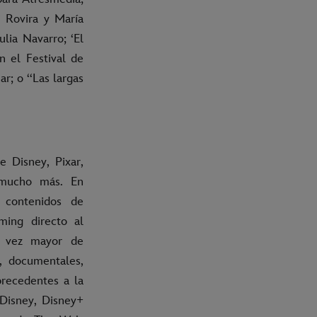
i Rovira y María
lia Navarro; ‘El
n el Festival de
; o ‘‘Las largas
e Disney, Pixar,
 mucho más. En
 contenidos de
aming directo al
a vez mayor de
s, documentales,
precedentes a la
 Disney, Disney+