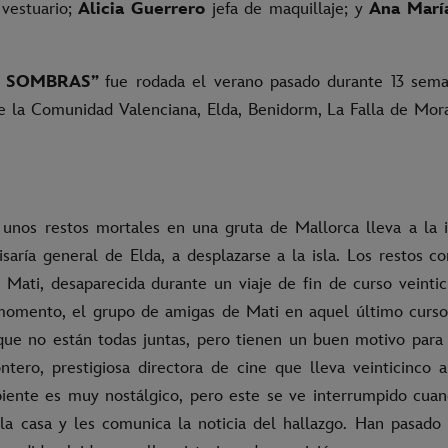
 vestuario;
Alicia Guerrero
jefa de maquillaje; y
Ana Marí
S SOMBRAS”
fue rodada el verano pasado durante 13 sema
de la Comunidad Valenciana, Elda, Benidorm, La Falla de Mora
 unos restos mortales en una gruta de Mallorca lleva a la 
isaría general de Elda, a desplazarse a la isla. Los restos c
Mati, desaparecida durante un viaje de fin de curso veintic
omento, el grupo de amigas de Mati en aquel último curso
e no están todas juntas, pero tienen un buen motivo para 
ntero, prestigiosa directora de cine que lleva veinticinco 
iente es muy nostálgico, pero este se ve interrumpido cuan
la casa y les comunica la noticia del hallazgo. Han pasado 