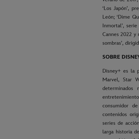
‘Los Japón’, pr
León; ‘Dime Qui
Inmortal’, seri
Cannes 2022 y r
sombras’, dirigi
SOBRE DISNE
Disney+ es la p
Marvel, Star 
determinados 
entretenimiento
consumidor de
contenidos orig
series de acció
larga historia 