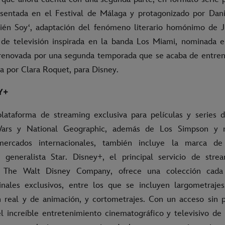
esentada en el Festival de Málaga y protagonizado por Dan
én Soy‘, adaptación del fenómeno literario homónimo de Ju
e de televisión inspirada en la banda Los Miami, nominada e
enovada por una segunda temporada que se acaba de entrenar
da por Clara Roquet, para Disney.
Y+
lataforma de streaming exclusiva para películas y series d
Wars y National Geographic, además de Los Simpson y
mercados internacionales, también incluye la marca de
 generalista Star. Disney+, el principal servicio de stre
 The Walt Disney Company, ofrece una colección cad
inales exclusivos, entre los que se incluyen largometraje
n real y de animación, y cortometrajes. Con un acceso sin 
del increíble entretenimiento cinematográfico y televisivo de