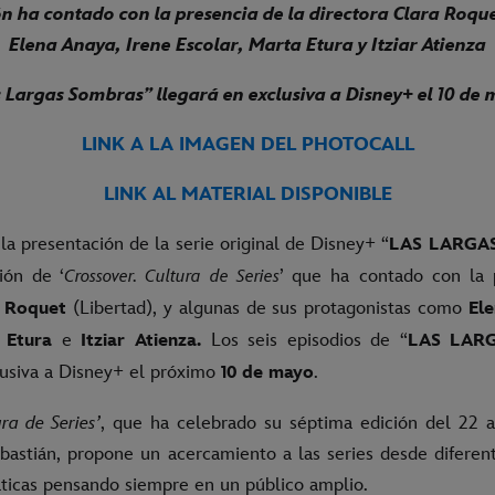
n ha contado con la presencia de la directora Clara Roquet
Elena Anaya, Irene Escolar, Marta Etura y Itziar Atienza
 Largas Sombras” llegará en exclusiva a Disney+ el 10 de
LINK A LA IMAGEN DEL PHOTOCALL
LINK AL MATERIAL DISPONIBLE
la presentación de la serie original de Disney+ “
LAS LARGA
ión de ‘
’ que ha contado con la 
Crossover. Cultura de Series
(Libertad), y algunas de sus protagonistas como
 Roquet
El
e
Los seis episodios de “
 Etura
Itziar Atienza.
LAS LAR
lusiva a Disney+ el próximo
.
10 de mayo
ura de Series’
, que ha celebrado su séptima edición del 22 a
astián, propone un acercamiento a las series desde diferent
ticas pensando siempre en un público amplio.