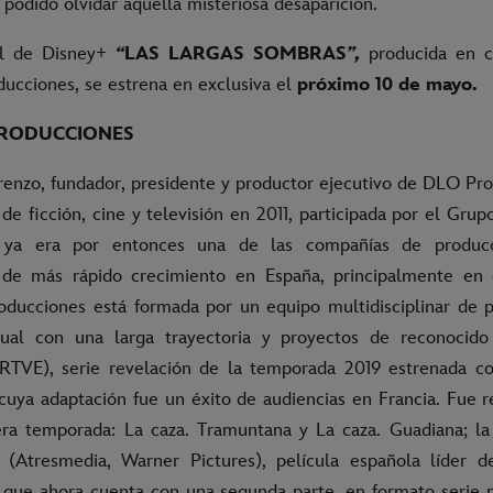
podido olvidar aquella misteriosa desaparición.
nal de Disney+
“
LAS LARGAS SOMBRAS
”,
producida en c
cciones, se estrena en exclusiva el
próximo 10 de mayo.
PRODUCCIONES
enzo, fundador, presidente y productor ejecutivo de DLO Pr
de ficción, cine y televisión en 2011, participada por el Grupo
ya era por entonces una de las compañías de producci
 de más rápido crecimiento en España, principalmente en
oducciones está formada por un equipo multidisciplinar de p
ual con una larga trayectoria y proyectos de reconocido 
RTVE), serie revelación de la temporada 2019 estrenada co
, cuya adaptación fue un éxito de audiencias en Francia. Fue 
ra temporada: La caza. Tramuntana y La caza. Guadiana; l
(Atresmedia, Warner Pictures), película española líder d
 que ahora cuenta con una segunda parte, en formato serie 