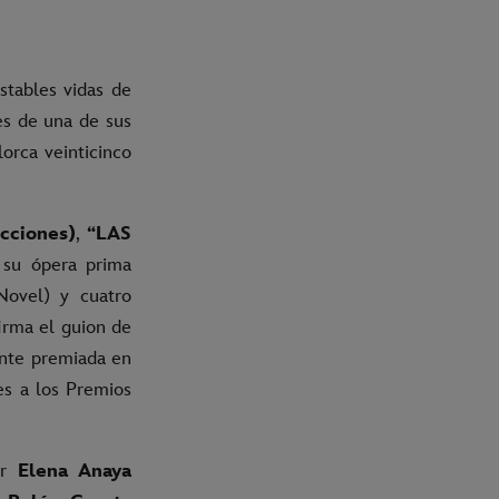
stables vidas de
es de una de sus
lorca veinticinco
cciones)
,
“LAS
su ópera prima
Novel) y cuatro
irma el guion de
nte premiada en
es a los Premios
or
Elena Anaya