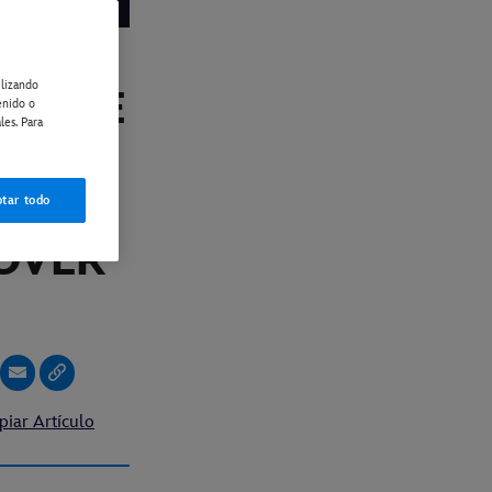
ilizando
LL DE
enido o
les. Para
NEY+
N EL
tar todo
SOVER
piar Artículo