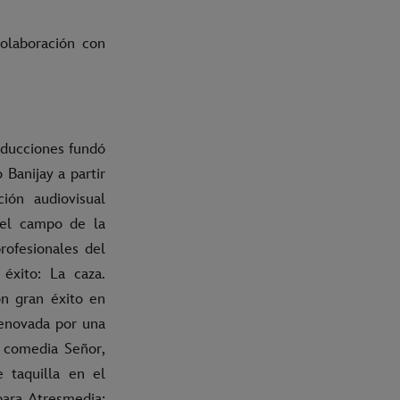
olaboración con
oducciones fundó
 Banijay a partir
ón audiovisual
 el campo de la
rofesionales del
éxito: La caza.
n gran éxito en
renovada por una
a comedia Señor,
e taquilla en el
para Atresmedia;