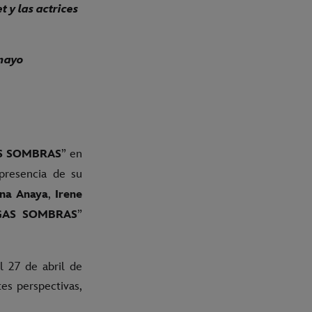
 y las actrices
 mayo
” en
S SOMBRAS
presencia de su
,
ena Anaya
Irene
”
GAS SOMBRAS
l 27 de abril de
es perspectivas,