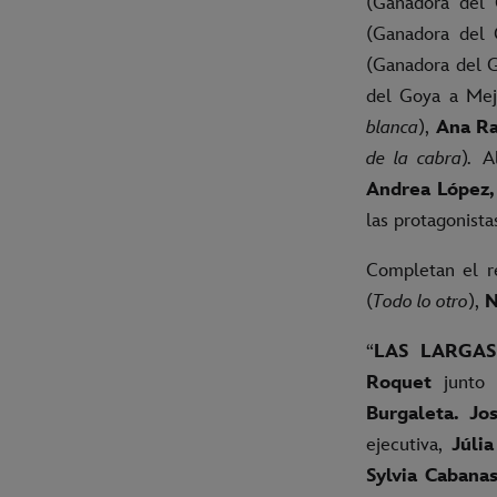
(Ganadora del 
(Ganadora del 
(Ganadora del G
del Goya a Mej
blanca
),
Ana Ra
de la cabra
)
.
A
Andrea López,
las protagonista
Completan el r
(
Todo lo otro
),
N
“
LAS LARGA
Roquet
junto
Burgaleta.
Jo
ejecutiva,
Júlia
Sylvia Cabana