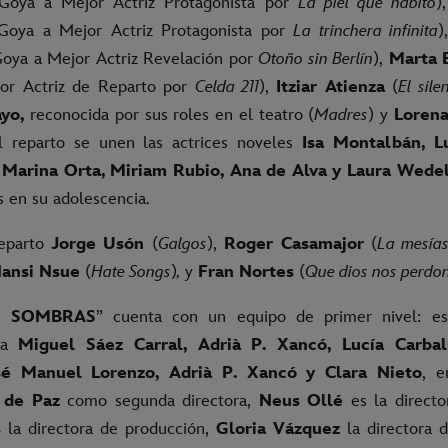
Goya a Mejor Actriz Protagonista por
La piel que habito
)
Goya a Mejor Actriz Protagonista por
La trinchera infinita
)
oya a Mejor Actriz Revelación por
Otoño sin Berlín
),
Marta 
or Actriz de Reparto por
Celda 211
),
Itziar Atienza
(
El sile
yo,
reconocida por sus roles en el teatro (
Madres
) y
Lorena
l reparto se unen las actrices noveles
Isa Montalbán, Lu
 Marina Orta, Miriam Rubio, Ana de Alva y Laura Wede
s en su adolescencia.
eparto
Jorge Usón
(
Galgos
),
Roger Casamajor
(
La mesía
ansi Nsue
(
Hate Songs
)
,
y
Fran Nortes
(
Que dios nos perdo
S SOMBRAS
” cuenta con un equipo de primer nivel: e
 a
Miguel Sáez Carral, Adrià P. Xancó, Lucía Carball
sé Manuel Lorenzo, Adrià P. Xancó y Clara Nieto
, e
 de Paz
como segunda directora,
Neus Ollé
es la director
s
la directora de producción,
Gloria Vázquez
la directora 