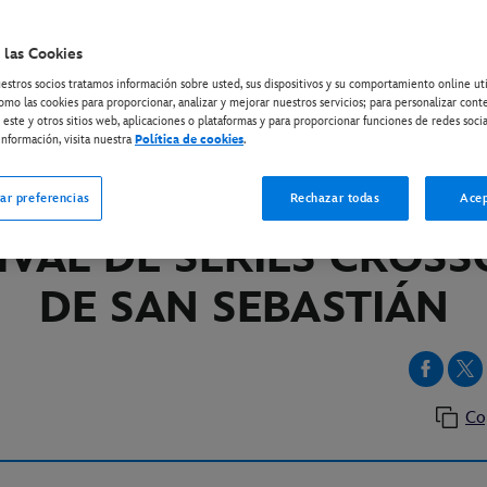
 las Cookies
ISNEY+
estros socios tratamos información sobre usted, sus dispositivos y su comportamiento online ut
ISPONIBLE EL PHOTOCA
omo las cookies para proporcionar, analizar y mejorar nuestros servicios; para personalizar cont
 este y otros sitios web, aplicaciones o plataformas y para proporcionar funciones de redes socia
SERIE ORIGINAL DE DIS
nformación, visita nuestra
Política de cookies
.
S LARGAS SOMBRAS” E
ar preferencias
Rechazar todas
Acep
IVAL DE SERIES CROS
DE SAN SEBASTIÁN
Co