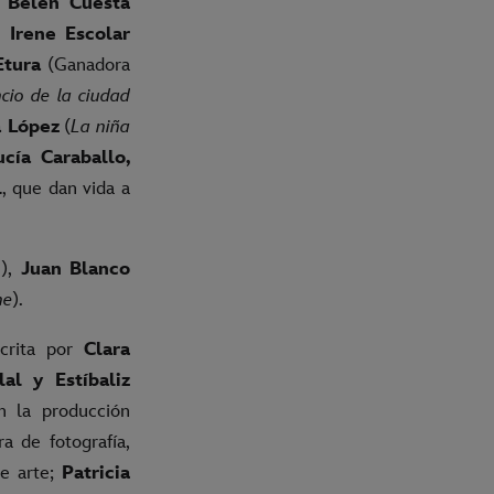
,
Belén Cuesta
,
Irene Escolar
Etura
(Ganadora
ncio de la ciudad
 López
(
La niña
cía Caraballo,
l
, que dan vida a
s
),
Juan Blanco
ne
).
scrita por
Clara
al y Estíbaliz
n la producción
a de fotografía,
de arte;
Patricia