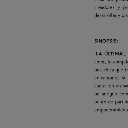
creadores y p
desarrollar y pr
SINOPSIS:
‘LA ÚLTIMA’
,
amor, la compli
una chica que t
en cantante. Su
cantar en un ba
un antiguo comp
punto de parti
empoderamient