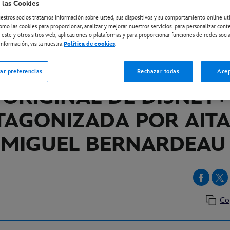
 las Cookies
estros socios tratamos información sobre usted, sus dispositivos y su comportamiento online ut
omo las cookies para proporcionar, analizar y mejorar nuestros servicios; para personalizar cont
ISNEY+
 este y otros sitios web, aplicaciones o plataformas y para proporcionar funciones de redes socia
A DISPONIBLE EL TRÁIL
nformación, visita nuestra
Política de cookies
.
AL DE “LA ÚLTIMA”, LA
ar preferencias
Rechazar todas
Acep
ORIGINAL DE DISNEY+
TAGONIZADA POR AITA
MIGUEL BERNARDEAU
Co