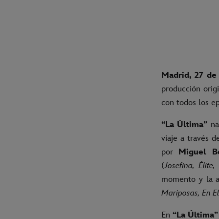
Madrid, 27 de
producción orig
con todos los ep
“La Última”
nar
viaje a través d
por
Miguel B
(
Josefina, Élite
momento y la ar
Mariposas, En E
En
“La Última”