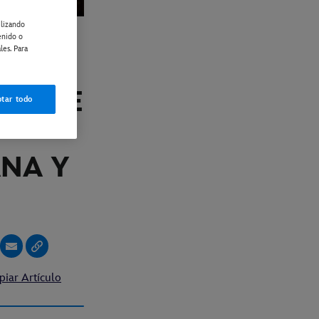
ilizando
enido o
les. Para
ER
 SERIE
tar todo
NA Y
piar Artículo