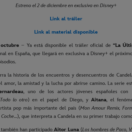
Estreno el 2 de diciembre en exclusiva en Disney+
Link al tráiler
Link al material disponible
 octubre
– Ya está disponible el tráiler oficial de
“La Últ
inal en España, que llegará en exclusiva a Disney+ el próxim
isodios.
ra la historia de los encuentros y desencuentros de Cande
el amor, la amistad y la lucha por abrirse camino. La serie e
ernardeau
, uno de los actores jóvenes españoles con 
, Todo lo otro
) en el papel de Diego, y
Aitana
, el fenóm
tista pop más importante del país (
Mon Amour Remix, Forme
l Coche
…), que interpreta a Candela en su primer trabajo como 
también han participado
Aitor Luna
(
Los hombres de Paco, Ve