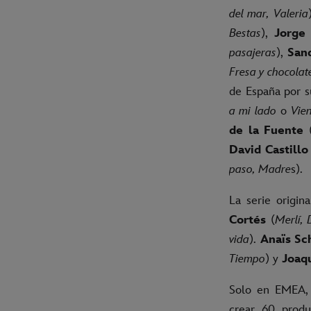
del mar, Valeria
Bestas
),
Jorge
pasajeras
),
San
Fresa y chocolat
de España por s
a mi lado
o
Vie
de la Fuente
(
David Castillo
paso, Madre
s).
La serie origin
Cortés
(
Merlí, 
vida
).
Anaïs Sc
Tiempo
) y
Joaqu
Solo en EMEA, 
crear 60 produ