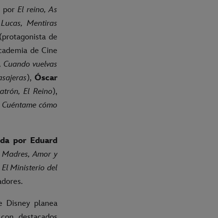
o por
El reino, As
r
Lucas, Mentiras
protagonista de
cademia de Cine
, Cuando vuelvas
asajeras
),
Óscar
atrón, El Reino
),
, Cuéntame cómo
ida por Eduard
, Madres, Amor y
El Ministerio del
adores.
e Disney planea
 con destacados