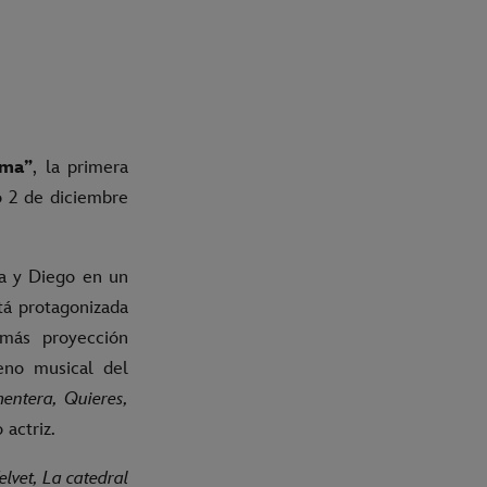
ima”
, la primera
o 2 de diciembre
la y Diego en un
stá protagonizada
más proyección
eno musical del
ntera, Quieres,
actriz.
lvet, La catedral