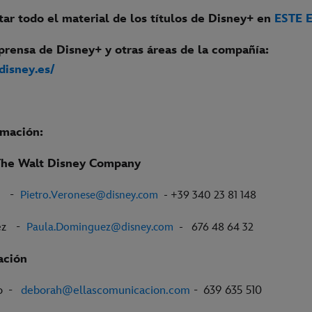
ar todo el material de los títulos de Disney+ en
ESTE 
prensa de Disney+ y otras áreas de la compañía:
.disney.es/
rmación:
The Walt Disney Company
se -
Pietro.Veronese@disney.com
- +39 340 23 81 148
uez -
Paula.Dominguez@disney.com
- 676 48 64 32
ación
mo -
deborah@ellascomunicacion.com
- 639 635 510