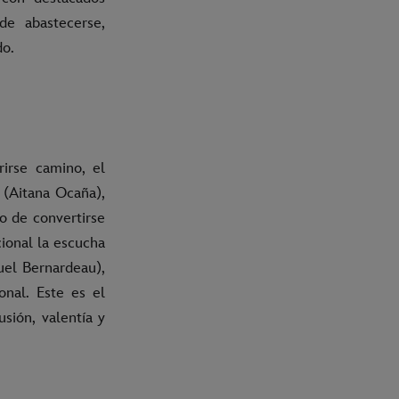
e abastecerse,
do.
rirse camino, el
 (Aitana Ocaña),
o de convertirse
ional la escucha
uel Bernardeau),
onal. Este es el
usión, valentía y