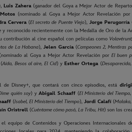
),
Luis Zahera
(ganador del Goya a Mejor Actor de Repart
 Motos
(nominado al Goya a Mejor Actor Revelación po
dra Cervera
(
El secreto de Puente Viejo
),
Jorge Perugorría
(
e
y reconocido recientemente con la Medalla de Oro de la A
u contribución al cine español con películas como
Volavérunt
ntos de La Habana
),
Jelen García
(
Campeones 2, Mentiras p
nominado al Goya a Mejor Actor Revelación por
El buen p
(
Aída, Besos al aire, El Cid
) y
Esther Ortega
(
Desaparecida
al de Disney+, que contará con cinco episodios, está
dirig
Dime quién soy
) y
Abigail Schaaff
(
El Ministerio del Tiempo
haaff
(
Isabel, El Ministerio del Tiempo
),
Jordi Calafí
(
Malaka, 
ín Oristrell
(
Cuéntame cómo pasó, La Tribu, Hit
) son los cre
el equipo de Contenidos y Operaciones Internacionales d
cciones locales para 2024, manteniendo la colaboración