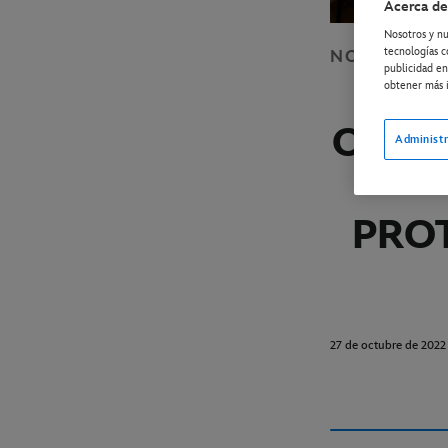
Acerca de
Nosotros y nu
tecnologías c
NOTICIAS
D
publicidad en
Y
obtener más i
OFICI
Administr
PRO
27 de octubre de 2022