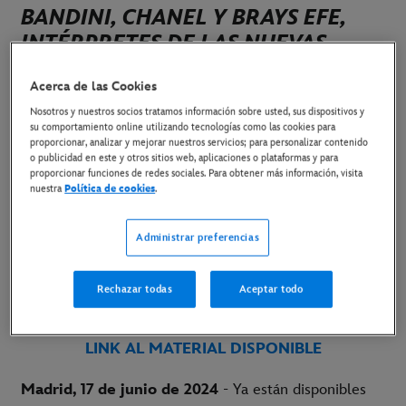
BANDINI, CHANEL Y BRAYS EFE,
INTÉRPRETES DE LAS NUEVAS
EMOCIONES
Acerca de las Cookies
17 de junio de 2024
Nosotros y nuestros socios tratamos información sobre usted, sus dispositivos y
su comportamiento online utilizando tecnologías como las cookies para
proporcionar, analizar y mejorar nuestros servicios; para personalizar contenido
o publicidad en este y otros sitios web, aplicaciones o plataformas y para
proporcionar funciones de redes sociales. Para obtener más información, visita
LA ACTRIZ GEMMA CUERVO SE SUMA AL
nuestra
Política de cookies
.
REPARTO DANDO VOZ AL PERSONAJE
NOSTALGIA
Administrar preferencias
ESTRENO ESTE MIÉRCOLES SOLO EN CINES
Rechazar todas
Aceptar todo
LINK A LAS IMÁGENES DEL PHOTOCALL
LINK AL MATERIAL DISPONIBLE
Madrid, 17 de junio de 2024
- Ya están disponibles