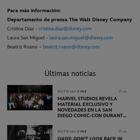
Para más información:
Departamento de prensa The Walt Disney Company
Cristina Díaz -
cristina.diaz@disney.com
Laura San Miguel -
laura.san.miguel@disney.com
Beatriz Ruano –
beatriz.ruano@disney.com
Últimas noticias
NOTICIAS
CINE
27 Jul.
MARVEL STUDIOS REVELA
MATERIAL EXCLUSIVO Y
NOVEDADES EN LA SAN
DIEGO COMIC-CON DURANTE
UNA PRESENTACIÓN
LIDERADA POR KEVIN FEIGE
NOTICIAS
CINE
27 Jul.
OASIS: DON'T LOOK BACK IN