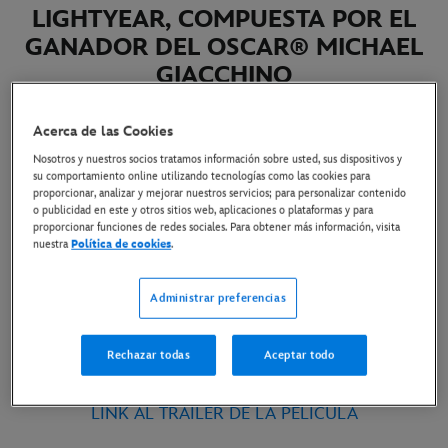
LIGHTYEAR, COMPUESTA POR EL
GANADOR DEL OSCAR® MICHAEL
GIACCHINO
7 de junio de 2022
Acerca de las Cookies
Nosotros y nuestros socios tratamos información sobre usted, sus dispositivos y
Copiar Artículo
su comportamiento online utilizando tecnologías como las cookies para
proporcionar, analizar y mejorar nuestros servicios; para personalizar contenido
o publicidad en este y otros sitios web, aplicaciones o plataformas y para
proporcionar funciones de redes sociales. Para obtener más información, visita
LA BANDA SONORA ORIGINAL AL
nuestra
Política de cookies
.
COMPLETO SE ESTRENA EL 17 DE JUNIO
Administrar preferencias
LINK AL VIDEO
Rechazar todas
Aceptar todo
LINK AL MATERIAL DISPONIBLE
LINK AL TRÁILER DE LA PELÍCULA