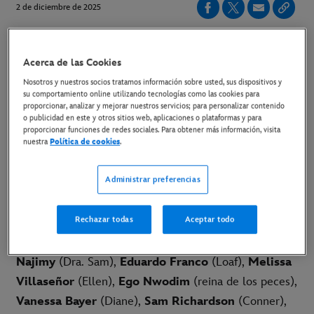
2 de diciembre de 2025
ESTRENO SOLO EN CINES EL 6 DE MARZO
Acerca de las Cookies
Nosotros y nuestros socios tratamos información sobre usted, sus dispositivos y
LINK AL TRÁILER EN YOUTUBE
su comportamiento online utilizando tecnologías como las cookies para
proporcionar, analizar y mejorar nuestros servicios; para personalizar contenido
o publicidad en este y otros sitios web, aplicaciones o plataformas y para
LINK AL PÓSTER
proporcionar funciones de redes sociales. Para obtener más información, visita
nuestra
Política de cookies
.
LINK AL MATERIAL DISPONIBLE
Administrar preferencias
Madrid, 20 de noviembre de 2025
- Ya disponible el
nuevo tráiler y póster de
Hoppers
. El reparto de voces
Rechazar todas
Aceptar todo
en la versión original cuenta con de
Meryl Streep
(reina de los insectos),
Dave Franco
(Titus),
Kathy
Najimy
(Dra. Sam),
Eduardo Franco
(Loaf),
Melissa
Villaseñor
(Ellen),
Ego Nwodim
(reina de los peces),
Vanessa Bayer
(Diane),
Sam Richardson
(Conner),