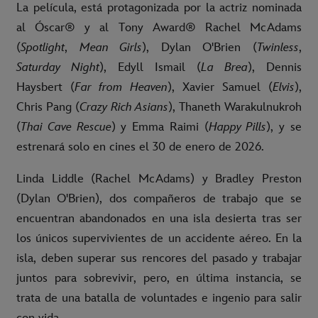
La película, está protagonizada por la actriz nominada
al Óscar® y al Tony Award® Rachel McAdams
(
Spotlight
,
Mean Girls
), Dylan O'Brien (
Twinless
,
Saturday Night
), Edyll Ismail (
La Brea
), Dennis
Haysbert (
Far from Heaven
), Xavier Samuel (
Elvis
),
Chris Pang (
Crazy Rich Asians
), Thaneth Warakulnukroh
(
Thai Cave Rescue
) y Emma Raimi (
Happy Pills
), y se
estrenará solo en cines el 30 de enero de 2026.
Linda Liddle (Rachel McAdams) y Bradley Preston
(Dylan O'Brien), dos compañeros de trabajo que se
encuentran abandonados en una isla desierta tras ser
los únicos supervivientes de un accidente aéreo. En la
isla, deben superar sus rencores del pasado y trabajar
juntos para sobrevivir, pero, en última instancia, se
trata de una batalla de voluntades e ingenio para salir
con vida.