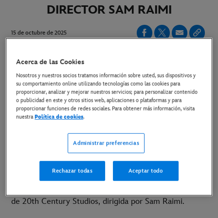
DIRECTOR SAM RAIMI
15 de octubre de 2025
Acerca de las Cookies
El thriller psicológico de humor negro, protagonizado
Nosotros y nuestros socios tratamos información sobre usted, sus dispositivos y
por Rachel McAdams y Dylan O'Brien se estrena solo
su comportamiento online utilizando tecnologías como las cookies para
proporcionar, analizar y mejorar nuestros servicios; para personalizar contenido
en cines el 30 de enero.
o publicidad en este y otros sitios web, aplicaciones o plataformas y para
proporcionar funciones de redes sociales. Para obtener más información, visita
LINK AL TRÁILER
nuestra
Política de cookies
.
LINK AL MATERIAL DISPONIBLE
Administrar preferencias
Madrid, 14 de octubre de 2025
- Ya disponible el
Rechazar todas
Aceptar todo
tráiler de
Send Help (Enviad Ayuda)
, la próxima película
de suspense psicológico con toques de comedia negra
de 20th Century Studios, dirigida por Sam Raimi.