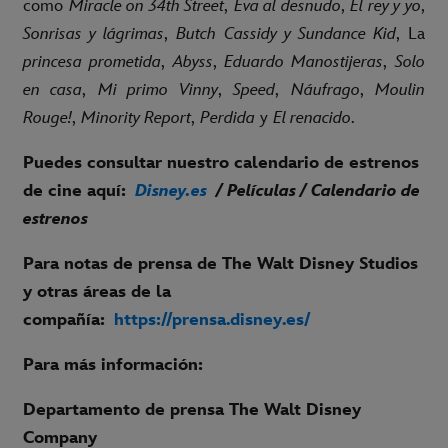
como
Miracle on 34th Street
,
Eva al desnudo
,
El rey y yo
,
Sonrisas y lágrimas
,
Butch Cassidy y Sundance Kid
, La
princesa prometida
,
Abyss
,
Eduardo Manostijeras
,
Solo
en casa
,
Mi primo Vinny
,
Speed
,
Náufrago
,
Moulin
Rouge!
,
Minority Report
,
Perdida
y
El renacido
.
Puedes consultar nuestro calendario de estrenos
de cine aquí:
Disney.es
/ Películas / Calendario de
estrenos
Para notas de prensa de The Walt Disney Studios
y otras áreas de la
compañía:
https://prensa.disney.es/
P
ara más información:
Departamento de prensa The Walt Disney
Company