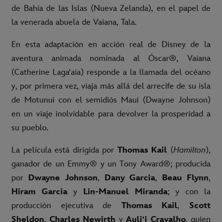
de Bahía de las Islas (Nueva Zelanda), en el papel de
la venerada abuela de Vaiana, Tala.
En esta adaptación en acción real de Disney de la
aventura animada nominada al Óscar®, Vaiana
(Catherine Lagaʻaia) responde a la llamada del océano
y, por primera vez, viaja más allá del arrecife de su isla
de Motunui con el semidiós Maui (Dwayne Johnson)
en un viaje inolvidable para devolver la prosperidad a
su pueblo.
La película está dirigida por
Thomas Kail
(
Hamilton
),
ganador de un Emmy® y un Tony Award®; producida
por
Dwayne Johnson
,
Dany Garcia
,
Beau Flynn
,
Hiram Garcia
y
Lin-Manuel Miranda
; y con la
producción ejecutiva de
Thomas Kail
,
Scott
Sheldon
,
Charles Newirth
y
Auli
ʻ
i Cravalho
, quien