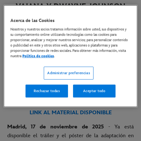
VAIANA Y DWAYNE JOHNSON
COMO MAUI
Acerca de las Cookies
Nosotros y nuestros socios tratamos información sobre usted, sus dispositivos y
18 de noviembre de 2025
su comportamiento online utilizando tecnologías como las cookies para
proporcionar, analizar y mejorar nuestros servicios; para personalizar contenido
o publicidad en este y otros sitios web, aplicaciones o plataformas y para
proporcionar funciones de redes sociales. Para obtener más información, visita
LA ADAPTACIÓN EN ACCIÓN REAL DE LA
nuestra
Política de cookies
.
PELÍCULA DE DISNEY SE ESTRENA EL 10 DE
JULIO SOLO EN CINES
Administrar preferencias
LINK AL TRÁILER
Rechazar todas
Aceptar todo
LINK AL PÓSTER
LINK AL MATERIAL DISPONIBLE
Madrid, 17 de noviembre de 2025
- Ya está
disponible el tráiler y el póster de la adaptación en