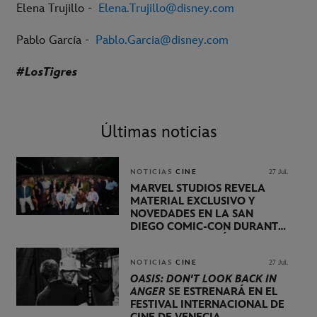
Elena Trujillo -
Elena.Trujillo@disney.com
Pablo García -
Pablo.Garcia@disney.com
#LosTigres
Últimas noticias
NOTICIAS
CINE
27 Jul.
MARVEL STUDIOS REVELA
MATERIAL EXCLUSIVO Y
NOVEDADES EN LA SAN
DIEGO COMIC-CON DURANTE
UNA PRESENTACIÓN
LIDERADA POR KEVIN FEIGE
NOTICIAS
CINE
27 Jul.
OASIS: DON'T LOOK BACK IN
ANGER
SE ESTRENARÁ EN EL
FESTIVAL INTERNACIONAL DE