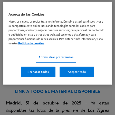
3 de noviembre de 2025
Acerca de las Cookies
Nosotros y nuestros socios tratamos información sobre usted, sus dispositivos y
su comportamiento online utilizando tecnologías como las cookies para
EL DIRECTOR ALBERTO RODRÍGUEZ POSÓ EN
proporcionar, analizar y mejorar nuestros servicios; para personalizar contenido
LA ALFOMBRA ROJA ANOCHE JUNTO A LOS
o publicidad en este y otros sitios web, aplicaciones o plataformas y para
proporcionar funciones de redes sociales. Para obtener más información, visita
PROTAGONISTAS ANTONIO DE LA TORRE Y
nuestra
Política de cookies
.
BÁRBARA LENNIE, Y EL GUIONISTA RAFAEL
COBOS
Administrar preferencias
LINK A LAS FOTOS DE LA PREMIERE
Rechazar todas
Aceptar todo
LINK AL TRÁILER EN YOUTUBE
LINK A TODO EL MATERIAL DISPONIBLE
Madrid, 31 de octubre de 2025
- Ya están
disponibles las fotos de la
premiere
de
Los Tigres