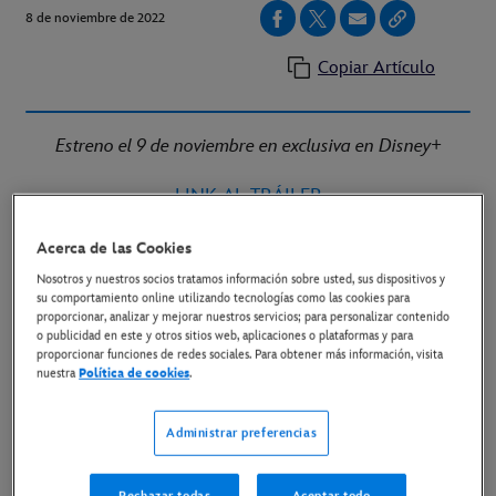
8 de noviembre de 2022
Copiar Artículo
Estreno el 9 de noviembre en exclusiva en Disney+
LINK AL TRÁILER
LINK AL MATERIAL DISPONIBLE
Acerca de las Cookies
Nosotros y nuestros socios tratamos información sobre usted, sus dispositivos y
Madrid, 8 de noviembre
- Ya está disponible un
su comportamiento online utilizando tecnologías como las cookies para
proporcionar, analizar y mejorar nuestros servicios; para personalizar contenido
nuevo tráiler de
''Zootrópolis+''
, la nueva serie de
o publicidad en este y otros sitios web, aplicaciones o plataformas y para
Walt Disney Animation Studios. Los seis episodios se
proporcionar funciones de redes sociales. Para obtener más información, visita
nuestra
Política de cookies
.
estrenan este miércoles 9 de noviembre en exclusiva
en Disney+.
Administrar preferencias
“Zootrópolis+”
regresa a la trepidante metrópoli