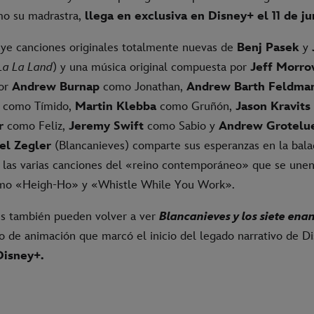
mo su madrastra,
llega en exclusiva en Disney+ el 11 de ju
luye canciones originales totalmente nuevas de
Benj Pasek
y
La La Land
) y una música original compuesta por
Jeff Morr
por
Andrew Burnap
como Jonathan,
Andrew Barth Feldma
como Tímido,
Martin Klebba
como Gruñón,
Jason Kravits
r
como Feliz,
Jeremy Swift
como Sabio y
Andrew Grotelu
el Zegler
(Blancanieves) comparte sus esperanzas en la bal
 las varias canciones del «reino contemporáneo» que se unen 
mo «Heigh-Ho» y «Whistle While You Work».
s también pueden volver a ver
Blancanieves y los siete enan
co de animación que marcó el inicio del legado narrativo de D
Disney+.