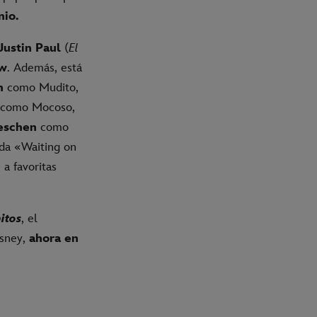
nio.
Justin Paul
(
El
ow
. Además, está
n
como Mudito,
como Mocoso,
eschen
como
ada «Waiting on
a favoritas
itos
, el
isney,
ahora en