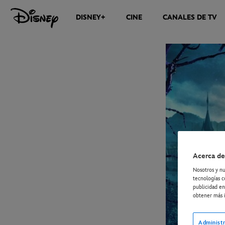
DISNEY+
CINE
CANALES DE TV
NOTICIAS
Acerca de
Nosotros y nu
tecnologías c
publicidad en
obtener más i
Administr