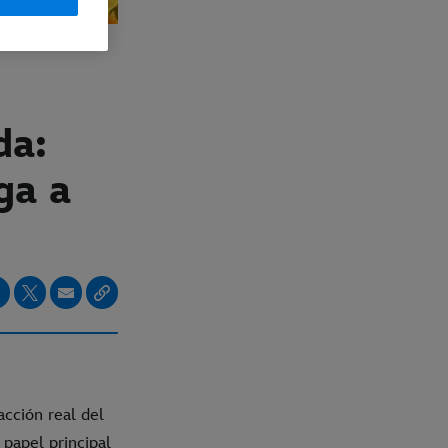
da:
ga a
acción real del
 papel principal