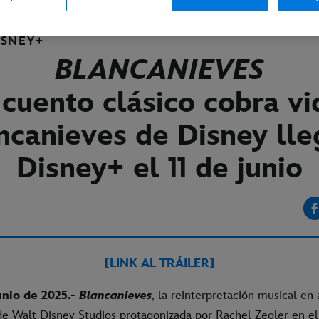
ISNEY+
BLANCANIEVES
 cuento clásico cobra vi
ncanieves de Disney lle
Disney+
el 11 de junio
[LINK AL TRÁILER]
unio de 2025.-
Blancanieves
, la reinterpretación musical en 
de Walt Disney Studios protagonizada por Rachel Zegler en el