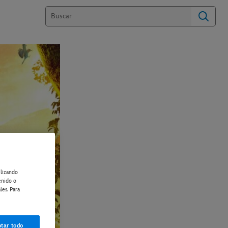
ilizando
enido o
les. Para
tar todo