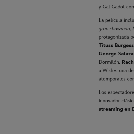
y Gal Gadot co
La película inc
gran showman, 
protagonizada 
Tituss Burgess
George Salaza
Dormilón.
Rach
a Wish», una de
atemporales co
Los espectadore
innovador clási
streaming en 