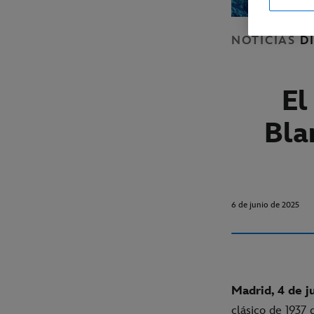
NOTICIAS
D
El
Bla
6 de junio de 2025
Madrid, 4 de j
clásico de 1937 