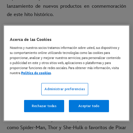
lanzamiento de nuevos productos en conmemoración
de este hito histórico.
A lo largo de sus 100 años de historia, Disney ha
conseguido emocionar cada rincón del planeta gracias
Acerca de las Cookies
a su poder de contar historias. Los primeros hitos
Nosotros y nuestros socios tratamos información sobre usted, sus dispositivos y
legaron en 1928 con Steamboat Willie, el primer corto
su comportamiento online utilizando tecnologías como las cookies para
proporcionar, analizar y mejorar nuestros servicios; para personalizar contenido
de animación con sonido sincronizado; en 1939 con
o publicidad en este y otros sitios web, aplicaciones o plataformas y para
proporcionar funciones de redes sociales. Para obtener más información, visita
Blancanieves y los Siete Enanitos, como primera
nuestra
Política de cookies
.
película de animación; hasta 1955 con la apertura de
Disneyland en California (EE.UU.) un lugar en el que
Administrar preferencias
poder experimentar la magia en persona. 100 años de
emoción acompañados de personajes icónicos como
Rechazar todas
Aceptar todo
Mickey y Minnie Mouse; Princesas Disney como
Cenicienta, Mulán y Ariel; superhéroes de Marvel
como Spider-Man, Thor y She-Hulk o favoritos de Pixar