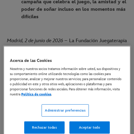
campaña que celebra el juego, la amistad y el
poder de soñar incluso en los momentos más
difíciles
Madrid, 2 de junio de 2026
– La Fundación Juegaterapia
y Disney presentan dos nuevos Baby Pelones
inspirados en
Toy Story
de Disney y Pixar: Buzz
Acerca de las Cookies
Lightyear y Jessie, que se incorporan como los Baby
Nosotros y nuestros socios tratamos información sobre usted, sus dispositivos y
Pelones número 45 y 46 de la colección solidaria de la
su comportamiento online utilizando tecnologías como las cookies para
proporcionar, analizar y mejorar nuestros servicios; para personalizar contenido
Fundación Juegaterapia. El lanzamiento coincide con el
o publicidad en este y otros sitios web, aplicaciones o plataformas y para
proporcionar funciones de redes sociales. Para obtener más información, visita
estreno de la quinta entrega de Toy Story en cines.
nuestra
Política de cookies
.
Bajo el lema
“Hasta el infinito y más allá”
, esta nueva
Administrar preferencias
colección llega para recordar a los niños y niñas en
tratamiento oncológico que, incluso en mitad del
Rechazar todas
Aceptar todo
tratamiento, la imaginación sigue siendo capaz de