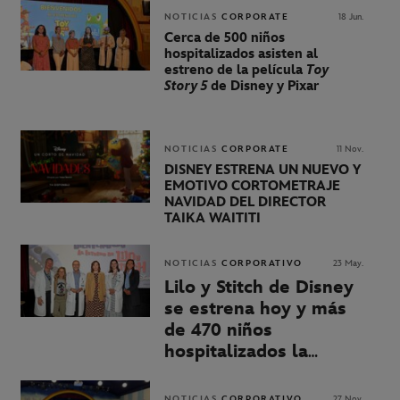
Fundación Juegaterapia
para
descubrir el nuevo World of
NOTICIAS
CORPORATE
18 Jun.
Frozen
Cerca de 500 niños
hospitalizados asisten al
estreno de la película
Toy
Story 5
de Disney y Pixar
NOTICIAS
CORPORATE
11 Nov.
DISNEY ESTRENA UN NUEVO Y
EMOTIVO CORTOMETRAJE
NAVIDAD DEL DIRECTOR
TAIKA WAITITI
NOTICIAS
CORPORATIVO
23 May.
Lilo y Stitch de Disney
se estrena hoy y más
de 470 niños
hospitalizados la
disfrutan también en
cuatro hospitales
NOTICIAS
CORPORATIVO
27 Nov.