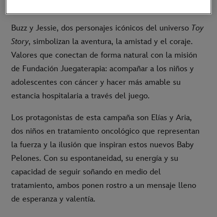
llevarlos muy lejos.
Buzz y Jessie, dos personajes icónicos del universo
Toy
Story
, simbolizan la aventura, la amistad y el coraje.
Valores que conectan de forma natural con la misión
de Fundación Juegaterapia: acompañar a los niños y
adolescentes con cáncer y hacer más amable su
estancia hospitalaria a través del juego.
Los protagonistas de esta campaña son Elías y Aria,
dos niños en tratamiento oncológico que representan
la fuerza y la ilusión que inspiran estos nuevos Baby
Pelones. Con su espontaneidad, su energía y su
capacidad de seguir soñando en medio del
tratamiento, ambos ponen rostro a un mensaje lleno
de esperanza y valentía.