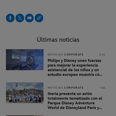
Últimas noticias
NOTICIAS
CORPORATE
8 Jul.
Philips y Disney unen fuerzas
para mejorar la experiencia
asistencial de los niños y un
estudio europeo muestra cómo
puede ayudar a reducir el
estrés de los niños durante la
resonancia magnética
NOTICIAS
CORPORATE
1 Jul.
Iberia presenta un avión
totalmente tematizado con el
Parque Disney Adventure
World de Disneyland Paris y
despega con 30 niños de la