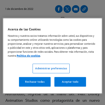
1 de diciembre de 2022
Copiar Artículo
Acerca de las Cookies
Con motivo del centenario de la compañía; Oswald, El
Nosotros y nuestros socios tratamos información sobre usted, sus dispositivos y
su comportamiento online utilizando tecnologías como las cookies para
Conejo Afortunado, protagoniza un nuevo corto animado
proporcionar, analizar y mejorar nuestros servicios; para personalizar contenido
o publicidad en este y otros sitios web, aplicaciones o plataformas y para
ilustrado de la mano de Walt Disney Animation
proporcionar funciones de redes sociales. Para obtener más información, visita
Studios
nuestra
Política de cookies
.
LINK PARA VISULIZACIÓN DEL CORTO
Administrar preferencias
LINK PARA DESCARGA DE MATERIALES
Rechazar todas
Aceptar todo
Madrid, 1 de diciembre de 2022
–
Oswald,
El Conejo
Afortunado
, regresa de la mano del Walt Disney
Animation Studios como protagonista de un nuevo