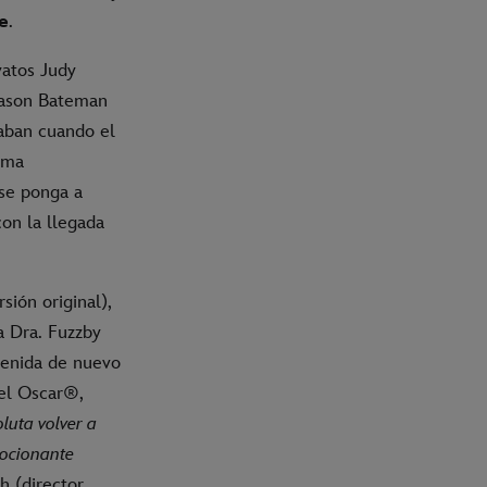
e
.
vatos Judy
 Jason Bateman
saban cuando el
rama
se ponga a
on la llegada
ión original),
a Dra. Fuzzby
nvenida de nuevo
del Oscar®,
luta volver a
mocionante
sh (director