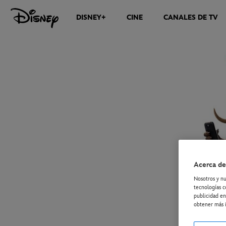
DISNEY+
CINE
CANALES DE TV
NOTICIAS
Acerca de
Nosotros y nu
tecnologías c
publicidad en
obtener más i