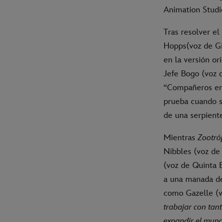
Animation Studi
Tras resolver el
Hopps(voz de Gi
en la versión o
Jefe Bogo (voz d
“Compañeros en 
prueba cuando s
de una serpient
Mientras
Zootró
Nibbles (voz de 
(voz de Quinta B
a una manada de
como Gazelle (vo
trabajar con tan
expandir el mun