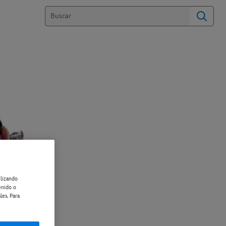
ilizando
enido o
les. Para