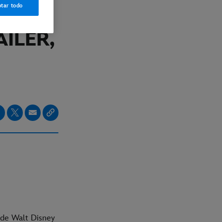
tar todo
ILER,
 de Walt Disney