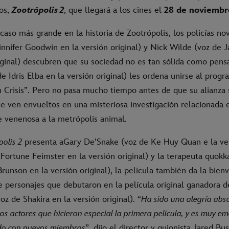
os,
Zootrópolis 2
, que llegará a los cines el
28 de noviembr
 caso más grande en la historia de Zootrópolis, los policías no
nnifer Goodwin en la versión original) y Nick Wilde (voz de
riginal) descubren que su sociedad no es tan sólida como pen
e Idris Elba en la versión original) les ordena unirse al prog
Crisis”. Pero no pasa mucho tiempo antes de que su alianza 
e ven envueltos en una misteriosa investigación relacionada c
e venenosa a la metrópolis animal.
polis 2
presenta aGary De’Snake (voz de Ke Huy Quan e la vers
Fortune Feimster en la versión original) y la terapeuta quokk
runson en la versión original), la película también da la bie
 personajes que debutaron en la película original ganadora 
z de Shakira en la versión original). “
Ha sido una alegría abso
tos actores que hicieron especial la primera película, y es muy e
do con nuevos miembros
”, dijo el director y guionista Jared Bu