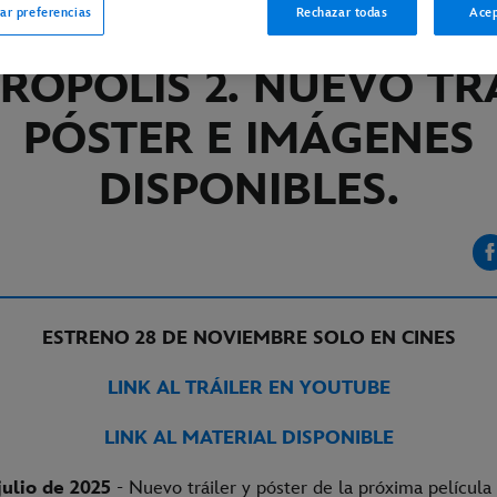
ar preferencias
Rechazar todas
Acep
RÓPOLIS 2. NUEVO TRÁ
PÓSTER E IMÁGENES
DISPONIBLES.
ESTRENO 28 DE NOVIEMBRE SOLO EN CINES
LINK AL TRÁILER EN YOUTUBE
LINK AL MATERIAL DISPONIBLE
julio de 2025
- Nuevo tráiler y póster de la próxima película