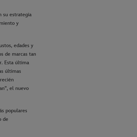
n su estrategia
miento y
ustos, edades y
vos de marcas tan
. Esta última
as últimas
recién
an”, el nuevo
ás populares
o de