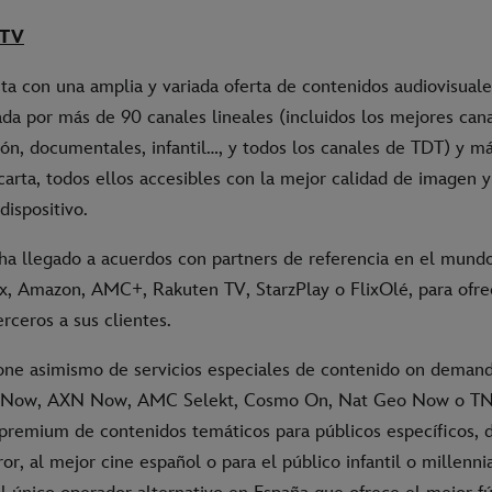
 TV
a con una amplia y variada oferta de contenidos audiovisuale
ada por más de 90 canales lineales (incluidos los mejores can
ión, documentales, infantil…, y todos los canales de TDT) y 
carta, todos ellos accesibles con la mejor calidad de imagen y
ispositivo.
ha llegado a acuerdos con partners de referencia en el mundo
x, Amazon, AMC+, Rakuten TV, StarzPlay o FlixOlé, para ofre
rceros a sus clientes.
ne asimismo de servicios especiales de contenido on deman
x Now, AXN Now, AMC Selekt, Cosmo On, Nat Geo Now o TN
remium de contenidos temáticos para públicos específicos, 
or, al mejor cine español o para el público infantil o millenni