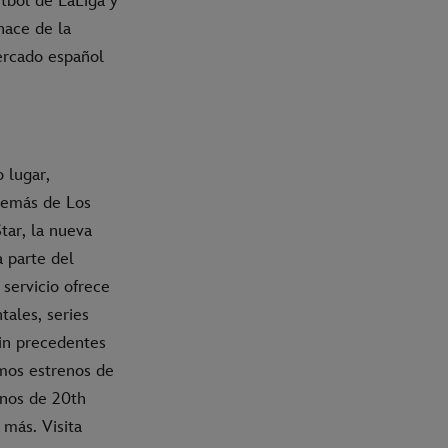
útbol de LaLiga y
hace de la
ercado español
 lugar,
además de Los
tar, la nueva
 parte del
servicio ofrece
ales, series
sin precedentes
timos estrenos de
enos de 20th
 más. Visita