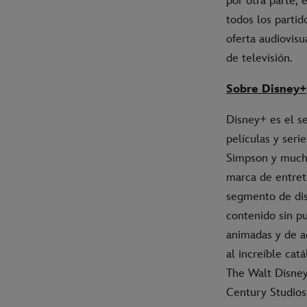
por otra parte, 
todos los parti
oferta audiovis
de televisión.
Sobre Disney+
Disney+ es el s
películas y ser
Simpson y mucho
marca de entret
segmento de dis
contenido sin p
animadas y de a
al increíble cat
The Walt Disney 
Century Studios,