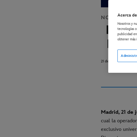
Acerca de
NOTICIAS
D
Nosotros y nu
DISN
tecnologías c
publicidad en
ENT
obtener más i
Administr
21 de julio de 2022
Madrid, 21 de 
cual la operador
exclusivo unive