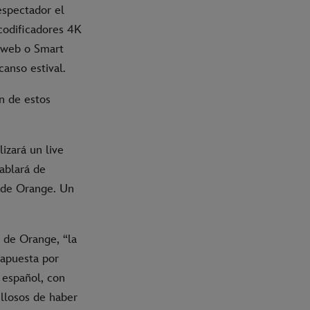
espectador el
codificadores 4K
, web o Smart
canso estival.
n de estos
izará un live
hablará de
s de Orange. Un
 de Orange, “la
 apuesta por
 español, con
llosos de haber