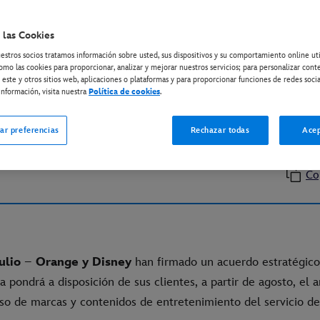
 las Cookies
ISNEY+
estros socios tratamos información sobre usted, sus dispositivos y su comportamiento online ut
EY+ LLEGA AL UNIVER
omo las cookies para proporcionar, analizar y mejorar nuestros servicios; para personalizar cont
 este y otros sitios web, aplicaciones o plataformas y para proporcionar funciones de redes socia
RETENIMIENTO DE OR
nformación, visita nuestra
Política de cookies
.
ar preferencias
Rechazar todas
Acep
Co
julio
–
Orange y Disney
han firmado un acuerdo estratégico 
a pondrá a disposición de sus clientes, a partir de agosto, el 
rso de marcas y contenidos de entretenimiento del servicio d