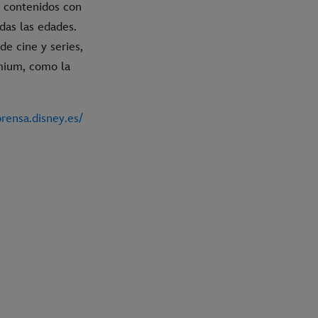
e contenidos con
das las edades.
e cine y series,
emium, como la
prensa.disney.es/