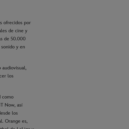
s ofrecidos por
ales de cine y
más de 50.000
 sonido y en
 audiovisual,
cer los
d como
T Now, así
desde los
al. Orange es,