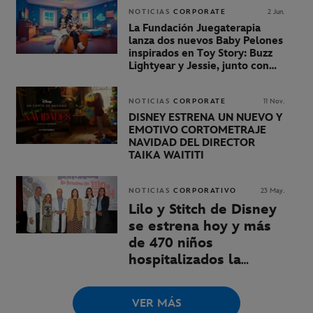
NOTICIAS
CORPORATE
2 Jun.
La Fundación Juegaterapia
lanza dos nuevos Baby Pelones
inspirados en Toy Story: Buzz
Lightyear y Jessie, junto con
Disney y Pixar
NOTICIAS
CORPORATE
11 Nov.
DISNEY ESTRENA UN NUEVO Y
EMOTIVO CORTOMETRAJE
NAVIDAD DEL DIRECTOR
TAIKA WAITITI
NOTICIAS
CORPORATIVO
23 May.
Lilo y Stitch de Disney
se estrena hoy y más
de 470 niños
hospitalizados la
disfrutan también en
cuatro hospitales
VER MÁS