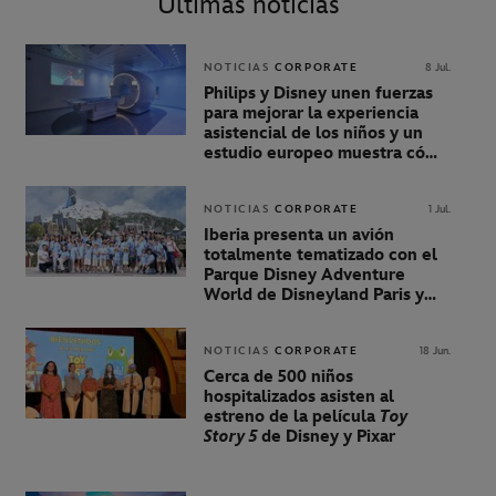
Últimas noticias
NOTICIAS
CORPORATE
8 Jul.
Philips y Disney unen fuerzas
para mejorar la experiencia
asistencial de los niños y un
estudio europeo muestra cómo
puede ayudar a reducir el
estrés de los niños durante la
resonancia magnética
NOTICIAS
CORPORATE
1 Jul.
Iberia presenta un avión
totalmente tematizado con el
Parque Disney Adventure
World de Disneyland Paris y
despega con 30 niños de la
Fundación Juegaterapia
para
descubrir el nuevo World of
NOTICIAS
CORPORATE
18 Jun.
Frozen
Cerca de 500 niños
hospitalizados asisten al
estreno de la película
Toy
Story 5
de Disney y Pixar