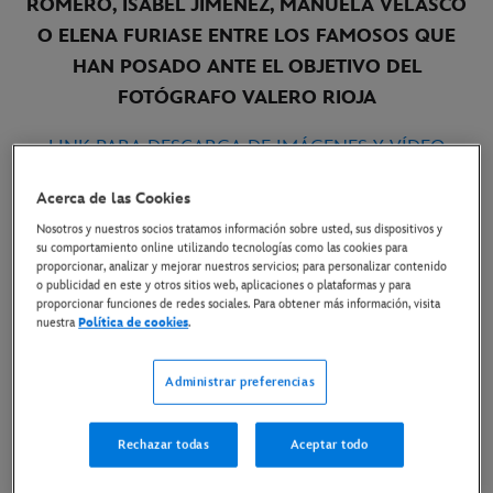
ROMERO, ISABEL JIMÉNEZ, MANUELA VELASCO
O ELENA FURIASE ENTRE LOS FAMOSOS QUE
HAN POSADO ANTE EL OBJETIVO DEL
FOTÓGRAFO VALERO RIOJA
LINK PARA DESCARGA DE IMÁGENES Y VÍDEO
MAKING OF
Acerca de las Cookies
Madrid, 22 de junio 2022
.- Algunas de las caras más
Nosotros y nuestros socios tratamos información sobre usted, sus dispositivos y
su comportamiento online utilizando tecnologías como las cookies para
conocidas del panorama español han colaborado con
proporcionar, analizar y mejorar nuestros servicios; para personalizar contenido
o publicidad en este y otros sitios web, aplicaciones o plataformas y para
Disney y La Fundación Juegaterapia
en una sesión
proporcionar funciones de redes sociales. Para obtener más información, visita
de fotos muy especial a favor de los niños enfermos de
nuestra
Política de cookies
.
cáncer de la mano del prestigioso fotógrafo Valero
Rioja.
Administrar preferencias
Este verano se pone a la venta una edición especial de
Rechazar todas
Aceptar todo
Baby Pelón inspirada en
Elsa y Anna
(Frozen)
para
rendir homenaje a los hermanos de los niños enfermos